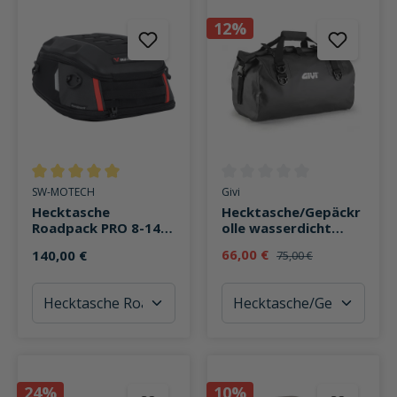
12%
Durchschnittliche Bewertung von 5 von 5 Sternen
Durchschnittliche Bewertung v
SW-MOTECH
Givi
Hecktasche
Hecktasche/Gepäckr
Roadpack PRO 8-14
olle wasserdicht
Liter Stauraum
EA115
66,00 €
140,00 €
75,00 €
24%
10%