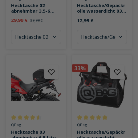
Hecktasche 02
Hecktasche/Gepäckr
abnehmbar 3,5-6
olle wasserdicht 03,
Liter Stauraum
60 Liter Stauraum
29,99 €
12,99 €
39,99 €
33%
Durchschnittliche Bewertung von 4.4 von 5 Sternen
Durchschnittliche Bewertung v
QBag
QBag
Hecktasche 03
Hecktasche/Gepäckr
abnehmbar 6,5 Liter
olle wasserdicht