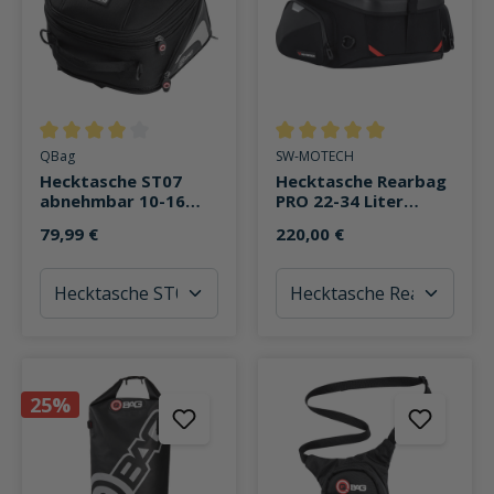
Durchschnittliche Bewertung von 4 von 5 Sternen
Durchschnittliche Bewertung v
QBag
SW-MOTECH
Hecktasche ST07
Hecktasche Rearbag
abnehmbar 10-16
PRO 22-34 Liter
Liter Stauraum
Stauraum
79,99 €
220,00 €
25%