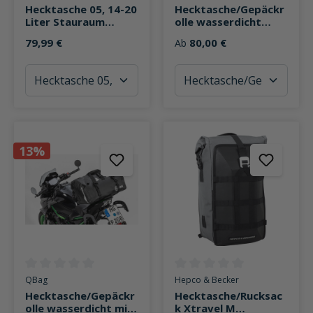
Hecktasche 05, 14-20
Hecktasche/Gepäckr
Liter Stauraum
olle wasserdicht
schwarz
Drybag
79,99 €
80,00 €
Ab
13%
Durchschnittliche Bewertung von 0 von 5 Sternen
Durchschnittliche Bewertung v
QBag
Hepco & Becker
Hecktasche/Gepäckr
Hecktasche/Rucksac
olle wasserdicht mit
k Xtravel M