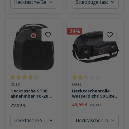
29%
Durchschnittliche Bewertung von 4.5 von 5 Sternen
Durchschnittliche Bewertung v
QBag
QBag
Hecktasche ST08
Hecktaschenrolle
abnehmbar 10-20
wasserdicht 50 Liter
Liter
Stauraum
49,99 €
79,99 €
69,99 €