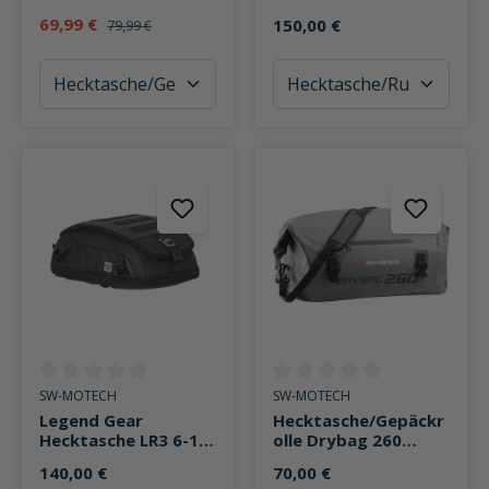
Magnetrollverschlus
wasserdicht 23-30
69,99 €
150,00 €
79,99 €
s 50 Liter schwarz
Liter
Durchschnittliche Bewertung von 0 von 5 Sternen
Durchschnittliche Bewertung v
SW-MOTECH
SW-MOTECH
Legend Gear
Hecktasche/Gepäckr
Hecktasche LR3 6-12
olle Drybag 260
Liter
wasserdicht 26 Liter
140,00 €
70,00 €