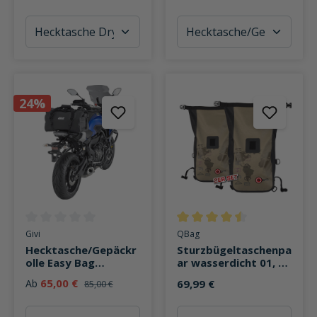
24%
Durchschnittliche Bewertung von 0 von 5 Sternen
Durchschnittliche Bewertung v
Givi
QBag
Hecktasche/Gepäckr
Sturzbügeltaschenpa
olle Easy Bag
ar wasserdicht 01, 32
wasserdicht
Liter
65,00 €
Ab
69,99 €
85,00 €