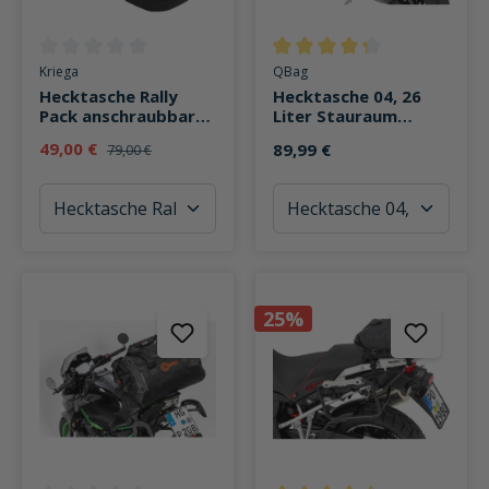
Durchschnittliche Bewertung von 0 von 5 Sternen
Durchschnittliche Bewertung v
Kriega
QBag
Hecktasche Rally
Hecktasche 04, 26
Pack anschraubbar
Liter Stauraum
wasserdicht 2,5 Liter
schwarz
49,00 €
89,99 €
79,00 €
25%