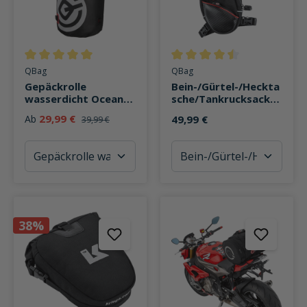
Durchschnittliche Bewertung von 5 von 5 Sternen
Durchschnittliche Bewertung v
QBag
QBag
Gepäckrolle
Bein-/Gürtel-/Heckta
wasserdicht Ocean
sche/Tankrucksack
Bag bis zu 50 Liter
01
29,99 €
Ab
49,99 €
39,99 €
Stauraum
38%