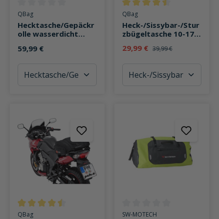
Durchschnittliche Bewertung von 0 von 5 Sternen
Durchschnittliche Bewertung v
QBag
QBag
Hecktasche/Gepäckr
Heck-/Sissybar-/Stur
olle wasserdicht
zbügeltasche 10-17
Carbonlook 50 Liter
Liter schwarz
29,99 €
59,99 €
39,99 €
Durchschnittliche Bewertung von 4.6 von 5 Sternen
Durchschnittliche Bewertung v
QBag
SW-MOTECH