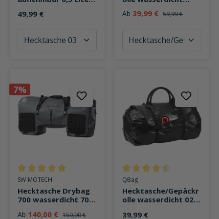
Stauraum
Duffel Bag 50 Liter
39,99 €
49,99 €
Ab
59,99 €
7%
Durchschnittliche Bewertung von 5 von 5 Sternen
Durchschnittliche Bewertung v
SW-MOTECH
QBag
Hecktasche Drybag
Hecktasche/Gepäckr
700 wasserdicht 70
olle wasserdicht 02,
Liter Stauraum
85 Liter schwarz
140,00 €
Ab
39,99 €
150,00 €