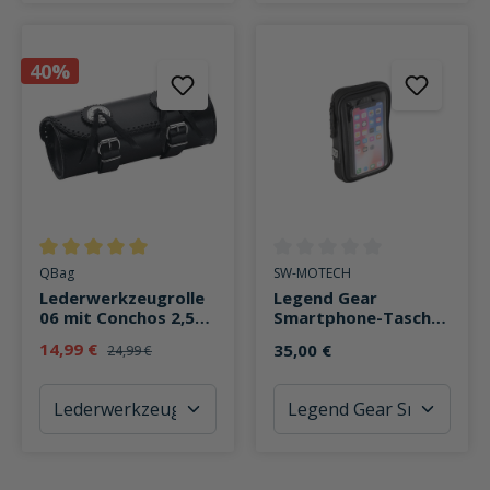
40%
Durchschnittliche Bewertung von 5 von 5 Sternen
Durchschnittliche Bewertung v
QBag
SW-MOTECH
Lederwerkzeugrolle
Legend Gear
06 mit Conchos 2,5
Smartphone-Tasche
Liter Stauraum
LA11 für MOLLE
14,99 €
35,00 €
24,99 €