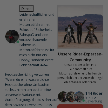
Dimitri
Leidenschaftlicher und
erfahrener
Motorradfahrer mit
Fokus auf Sicherheit,
Fahrspaß und eine
vorausschauende
Fahrweise.
Motorradfahren ist für
Unsere Rider-Experten-
mich nicht nur ein
Community
Hobby, sondern echte
Leidenschaft 🏍️🏍️
Unsere Rider teilen ihre
Leidenschaft fürs
Motorradfahren und helfen dir
Hecktasche richtig verzurren
persönlich bei der Auswahl – egal
"Wenn du eine wasserdichte
ob Anfänger oder Profi.
Hecktasche ohne Umbauten
suchst, nimm am besten eine
144 Rider
universelle Variante mit
⭐ 4.7 ⌀
Gurtbefestigung, die du sicher auf
Bewertung
dem Soziussitz verzurrst. Lass