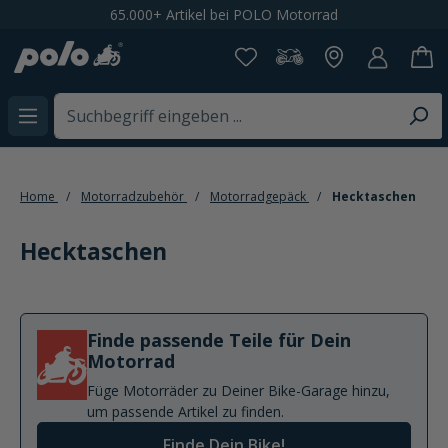
torrad
Spare 20% bei der Newsletteranmeld
alt springen
Home
Motorradzubehör
Motorradgepäck
Hecktaschen
Hecktaschen
Finde passende Teile für Dein
Motorrad
Füge Motorräder zu Deiner Bike-Garage hinzu,
um passende Artikel zu finden.
Finde Dein Bike!