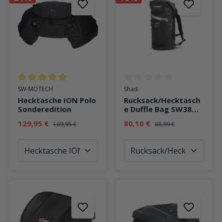
Durchschnittliche Bewertung von 5 von 5 Sternen
Durchschnittliche Bewertung v
SW-MOTECH
Shad
Hecktasche ION Polo
Rucksack/Hecktasch
Sonderedition
e Duffle Bag SW38
wasserdicht 35 Liter
129,95 €
80,10 €
169,95 €
88,99 €