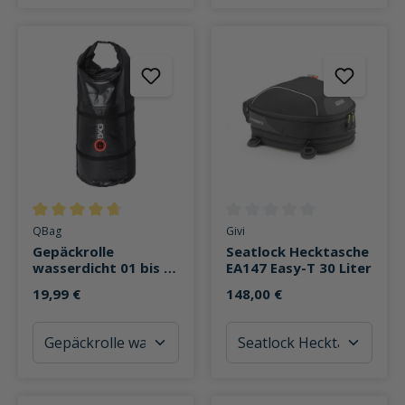
Durchschnittliche Bewertung von 4.7 von 5 Sternen
Durchschnittliche Bewertung v
QBag
Givi
Gepäckrolle
Seatlock Hecktasche
wasserdicht 01 bis zu
EA147 Easy-T 30 Liter
50 Liter Stauraum
19,99 €
148,00 €