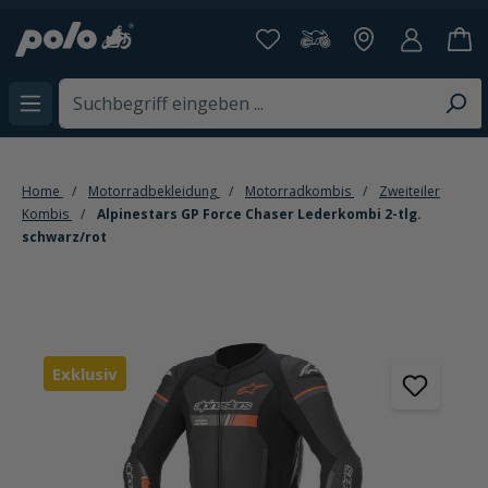
alt springen
Home
Motorradbekleidung
Motorradkombis
Zweiteiler
Kombis
Alpinestars GP Force Chaser Lederkombi 2-tlg.
schwarz/rot
Bildergalerie überspringen
Exklusiv