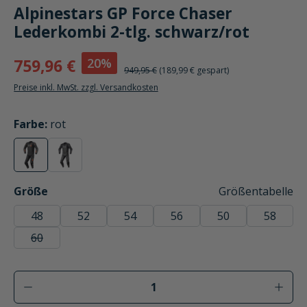
Alpinestars GP Force Chaser
Lederkombi 2-tlg. schwarz/rot
20%
759,96 €
949,95 €
(189,99 € gespart)
Preise inkl. MwSt. zzgl. Versandkosten
auswählen
Farbe
:
rot
rot
schwarz/schwarz
(Diese Option ist zurzeit nicht verfügbar.)
(Diese Option ist zurzeit nicht verfügbar.)
auswählen
Größe
Größentabelle
48
52
54
56
50
58
60
(Diese Option ist zurzeit nicht verfügbar.)
Produkt Anzahl: Gib den gewünschten Wer