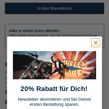
In den Warenkorb
Oder in einem Store abholen
Bitte wähle eine Variante, um die Verfügbarkeit im Store
zu ermitteln
Beschreibung
Produktbeschreibung: Alpinestars GP Force Chaser
Lederkombi 2-tlg. Motorradbekleidung Die Alpinestars GP
Force Chaser Leder…
Mehr
20% Rabatt für Dich!
Größentabelle
Newsletter abonnieren und bei Deiner
Eigenschaften
ersten Bestellung sparen.