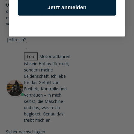
Unterstützung vor Ort und kläre
Jetzt anmelden
direkt, ob Schlauch und Mantel
ersetzt werden müssen."
vor 13 Tagen
|
Hilfreich?
Tom
Motorradfahren
ist kein Hobby für mich,
sondern meine
Leidenschaft. Ich lebe
für das Gefühl von
Freiheit, Kontrolle und
Vertrauen – in mich
selbst, die Maschine
und das, was mich
begleitet. Genau das
treibt mich an.
Sicher nachschlagen