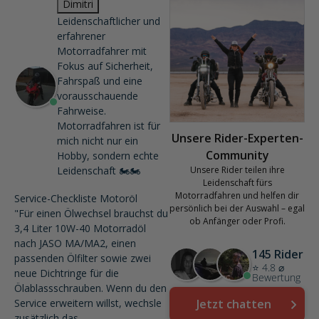
Dimitri
Leidenschaftlicher und
erfahrener
Motorradfahrer mit
Fokus auf Sicherheit,
Fahrspaß und eine
vorausschauende
Fahrweise.
Motorradfahren ist für
Unsere Rider-Experten-
mich nicht nur ein
Community
Hobby, sondern echte
Leidenschaft 🏍️🏍️
Unsere Rider teilen ihre
Leidenschaft fürs
Motorradfahren und helfen dir
Service-Checkliste Motoröl
persönlich bei der Auswahl – egal
"Für einen Ölwechsel brauchst du
ob Anfänger oder Profi.
3,4 Liter 10W-40 Motorradöl
nach JASO MA/MA2, einen
145 Rider
passenden Ölfilter sowie zwei
⭐ 4.8 ⌀
neue Dichtringe für die
Bewertung
Ölablassschrauben. Wenn du den
Service erweitern willst, wechsle
Jetzt chatten
zusätzlich das