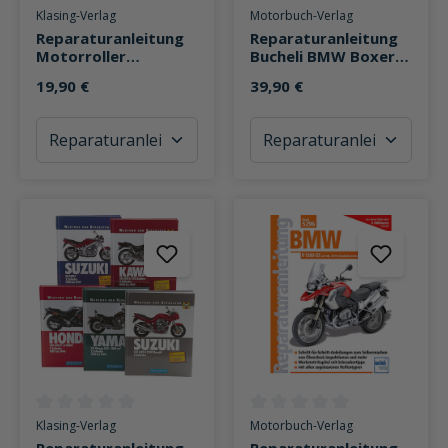
Durchschnittliche Bewertung von 0 von 5 Sternen
Durchschnittliche Bewertung v
Klasing-Verlag
Motorbuch-Verlag
Reparaturanleitung
Reparaturanleitung
Motorroller
Bucheli BMW Boxer
China/Korea/Taiwan
1200 cm³
19,90 €
39,90 €
50-200cm³
Durchschnittliche Bewertung von 0 von 5 Sternen
Durchschnittliche Bewertung v
Klasing-Verlag
Motorbuch-Verlag
Reparaturanleitung
Reparaturanleitung