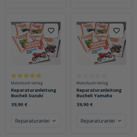
Durchschnittliche Bewertung von 5 von 5 Sternen
Durchschnittliche Bewertung v
Motorbuch-Verlag
Motorbuch-Verlag
Reparaturanleitung
Reparaturanleitung
Bucheli Suzuki
Bucheli Yamaha
39,90 €
39,90 €