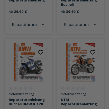
Bucheli
29,90 €
39,90 €
Ab
Ab
Durchschnittliche Bewertung von 0 von 5 Sternen
Durchschnittliche Bewertung v
Motorbuch-Verlag
Motorbuch-Verlag
Reparaturanleitung
KTM
Bucheli BMW K 1200
Reparaturanleitung
S/R/R Sport/GT
Motorbuch