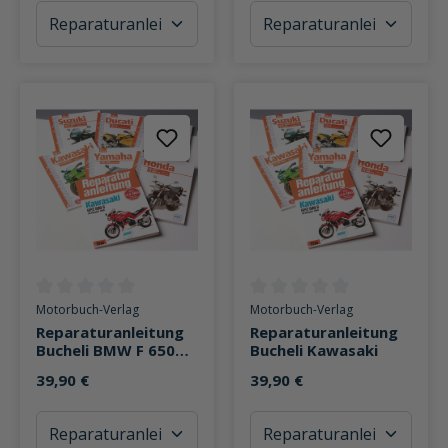
Durchschnittliche Bewertung von 0 von 5 Sternen
Durchschnittliche Bewertung v
Motorbuch-Verlag
Motorbuch-Verlag
Reparaturanleitung
Reparaturanleitung
Bucheli BMW F 650
Bucheli Kawasaki
GS Twin ab 2008
39,90 €
39,90 €