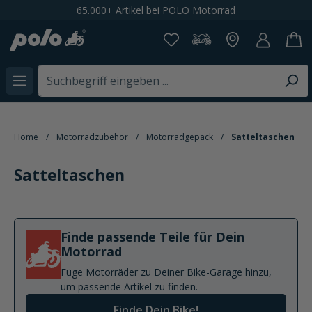
Spare 20% bei der Newsletteranmeldung
alt springen
Home
Motorradzubehör
Motorradgepäck
Satteltaschen
Satteltaschen
Finde passende Teile für Dein
Motorrad
Füge Motorräder zu Deiner Bike-Garage hinzu,
um passende Artikel zu finden.
Finde Dein Bike!