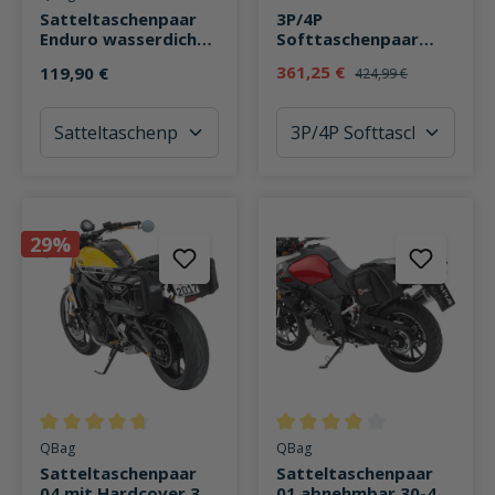
Satteltaschenpaar
3P/4P
Enduro wasserdicht
Softtaschenpaar
48 Liter
Terra TR30
361,25 €
119,90 €
424,99 €
wasserdicht
29%
Durchschnittliche Bewertung von 4.7 von 5 Sternen
Durchschnittliche Bewertung v
QBag
QBag
Satteltaschenpaar
Satteltaschenpaar
04 mit Hardcover 36-
01 abnehmbar 30-46