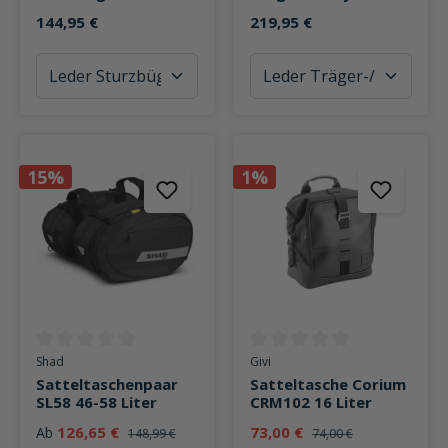
sche Tringular 6 Liter
tteltasche Single 22
144,95 €
219,95 €
Stauraum
Liter
15%
1%
Durchschnittliche Bewertung von 0 von 5 Sternen
Durchschnittliche Bewertung v
Shad
Givi
Satteltaschenpaar
Satteltasche Corium
SL58 46-58 Liter
CRM102 16 Liter
126,65 €
73,00 €
Ab
148,99 €
74,00 €