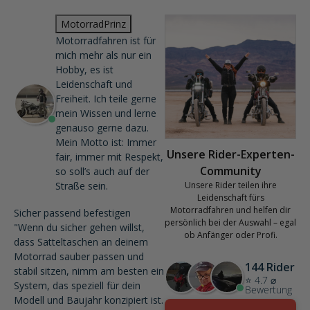
MotorradPrinz
Motorradfahren ist für
mich mehr als nur ein
Hobby, es ist
Leidenschaft und
Freiheit. Ich teile gerne
mein Wissen und lerne
genauso gerne dazu.
Mein Motto ist: Immer
Unsere Rider-Experten-
fair, immer mit Respekt,
Community
so soll’s auch auf der
Straße sein.
Unsere Rider teilen ihre
Leidenschaft fürs
Motorradfahren und helfen dir
Sicher passend befestigen
persönlich bei der Auswahl – egal
"Wenn du sicher gehen willst,
ob Anfänger oder Profi.
dass Satteltaschen an deinem
Motorrad sauber passen und
144 Rider
stabil sitzen, nimm am besten ein
⭐ 4.7 ⌀
System, das speziell für dein
Bewertung
Modell und Baujahr konzipiert ist.