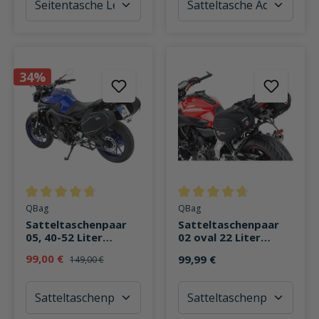
34%
Durchschnittliche Bewertung von 4.6 von 5 Sternen
Durchschnittliche Bewertung v
QBag
QBag
Satteltaschenpaar
Satteltaschenpaar
05, 40-52 Liter
02 oval 22 Liter
Stauraum schwarz
Stauraum
99,00 €
99,99 €
149,00 €