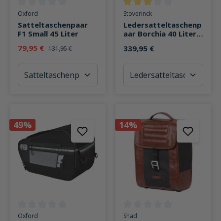
Durchschnittliche Bewertung von 0 von 5 Sternen
Durchschnittliche Bewertung v
Oxford
Stoverinck
Satteltaschenpaar
Ledersatteltaschenp
F1 Small 45 Liter
aar Borchia 40 Liter
Stauraum
79,95 €
339,95 €
131,95 €
49%
14%
Durchschnittliche Bewertung von 0 von 5 Sternen
Durchschnittliche Bewertung v
Oxford
Shad