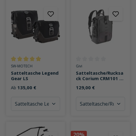
Durchschnittliche Bewertung von 5 von 5 Sternen
Durchschnittliche Bewertung v
SW-MOTECH
Givi
Satteltasche Legend
Satteltasche/Rucksa
Gear LS
ck Corium CRM101 18
Liter
135,00 €
129,00 €
Ab
20%