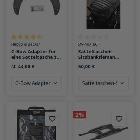
Durchschnittliche Bewertung von 4.4 von 5 Sternen
Durchschnittliche Bewertung v
Hepco & Becker
SW-MOTECH
C-Bow Adapter für
Satteltaschen-
eine Satteltasche zur
Sitzbankriemen
Nachrüstung
Legend Gear SLS
44,00 €
50,00 €
Ab
universal
2%