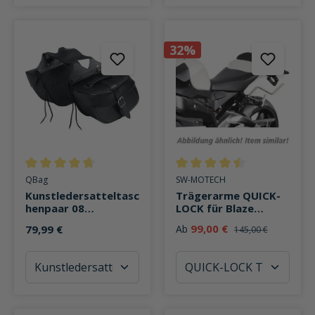
32%
Durchschnittliche Bewertung von 4.6 von 5 Sternen
Durchschnittliche Bewertung v
QBag
SW-MOTECH
Kunstledersatteltasc
Trägerarme QUICK-
henpaar 08
LOCK für Blaze
abnehmbar 20 Liter
Satteltaschen
99,00 €
79,99 €
Ab
145,00 €
Stauraum