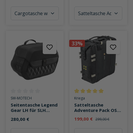
33%
Durchschnittliche Bewertung von 0 von 5 Sternen
Durchschnittliche Bewertung v
SW-MOTECH
Kriega
Seitentasche Legend
Satteltasche
Gear LH für SLH
Adventure Pack OS-
Seitenträger
22 wasserdicht 22
199,00 €
280,00 €
299,00 €
Liter