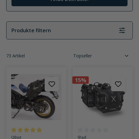
Produkte filtern
73 Artikel
15%
Durchschnittliche Bewertung von 5 von 5 Sternen
Durchschnittliche Bewertung v
QBag
Shad