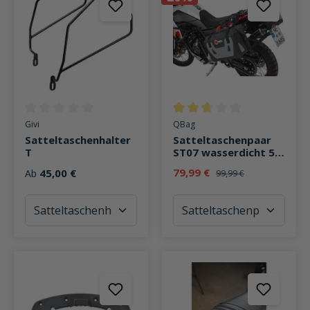
Durchschnittliche Bewertung von 0 von 5 Sternen
Durchschnittliche Bewertung v
Givi
QBag
Satteltaschenhalter
Satteltaschenpaar
T
ST07 wasserdicht 50
Liter Stauraum
79,99 €
45,00 €
Ab
99,99 €