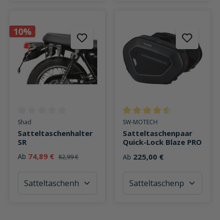
10%
Durchschnittliche Bewertung von 0 von 5 Sternen
Durchschnittliche Bewertung v
Shad
SW-MOTECH
Satteltaschenhalter
Satteltaschenpaar
SR
Quick-Lock Blaze PRO
74,89 €
Ab
225,00 €
Ab
82,99 €