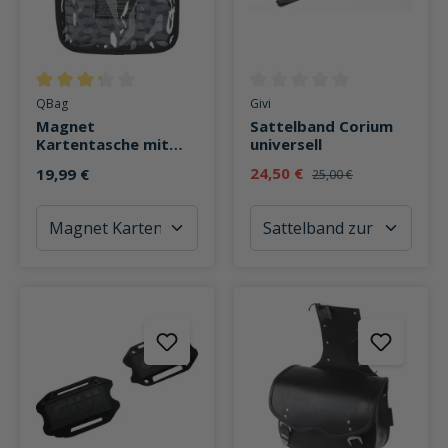
Durchschnittliche Bewertung von 3.3 von 5 Sternen
Durchschnittliche Bewertung v
QBag
Givi
Magnet
Sattelband Corium
Kartentasche mit
universell
Riemenoption
24,50 €
19,99 €
25,00 €