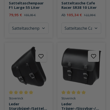
Satteltaschenpaar
Satteltasche Cafe
F1 Large 55 Liter
Racer SR38 10 Liter
79,95 €
105,34 €
Ab
155,95 €
122,99 €
Durchschnittliche Bewertung von 5 von 5 Sternen
Durchschnittliche Bewertung v
Stoverinck
Stoverinck
Leder
Leder
Sturzbügel-/Sattelta
Träger-/Sissybar-/Sa