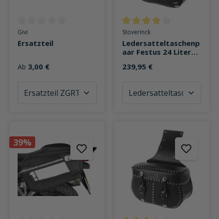
Durchschnittliche Bewertung von 0 von 5 Sternen
Durchschnittliche Bewertung v
Givi
Stoverinck
Ersatzteil
Ledersatteltaschenp
aar Festus 24 Liter
Stauraum
3,00 €
239,95 €
Ab
39%