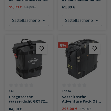
46 Liter Stauraum
Liter Stauraum
99,99 €
69,99 €
139,99 €
9%
Durchschnittliche Bewertung von 0 von 5 Sternen
Durchschnittliche Bewertung v
Givi
Kriega
Cargotasche
Satteltasche
wasserdicht GRT722
Adventure Pack OS-
Canyon 8 Liter
32 wasserdicht 32
295,00 €
84,00 €
325,00 €
Liter