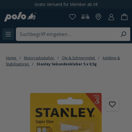
Gratis Versand für Member ab 0€
alt springen
Home
Motorradzubehör
Öle & Schmiermittel
Additive &
Stabilisatoren
Stanley Sekundenkleber 5 x 0,5g
Bildergalerie überspringen