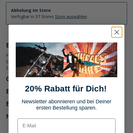
Abholung im Store
Verfügbar in 37 Stores
Store auswählen
Beschreibung
Produktbeschreibung: Stanley Sekundenkleber 5 x 0,5g Der
Stanley Sekundenkleber 5 x 0,5g ist der perfekte Begleiter für
Spon…
Mehr
Größentabelle
20% Rabatt für Dich!
Eigenschaften
Newsletter abonnieren und bei Deiner
Bewertungen
ersten Bestellung sparen.
Hersteller "Stanley"
E-mail