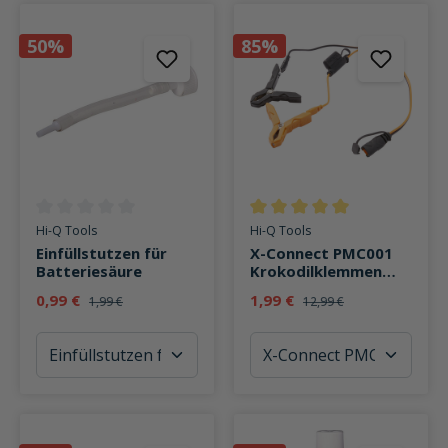
50%
85%
Durchschnittliche Bewertung von 0 von 5 Sternen
Durchschnittliche Bewertung v
Hi-Q Tools
Hi-Q Tools
Einfüllstutzen für
X-Connect PMC001
Batteriesäure
Krokodilklemmen
und
0,99 €
1,99 €
1,99 €
12,99 €
Batterieanschlusska
bel