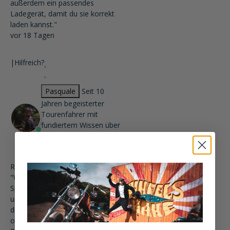
außerdem ein passendes
Ladegerät, damit du sie korrekt
laden kannst."
vor 18 Tagen
|
Hilfreich?
Pasquale
Seit 10
Jahren begeisterter
Tourenfahrer mit
fundiertem Wissen über
Materialtechnik und
Sicherheit.
Reglerkontakte prüfen
"Wenn beim Gasgeben die
Spannung nicht über 13,5 V steigt
und im Standgas sogar sinkt, liegt
die Ursache oft eher an Stator
oder Spannungsregler als an der