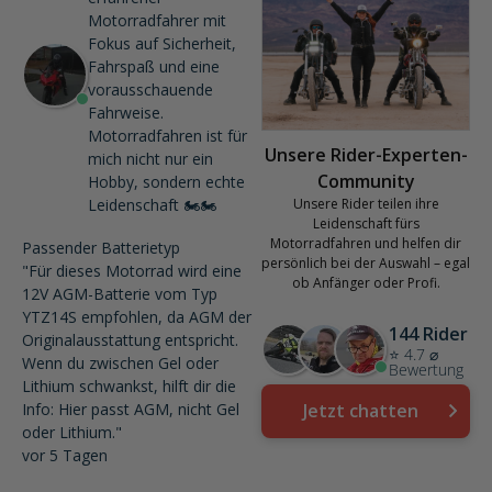
Motorradfahrer mit
Fokus auf Sicherheit,
Fahrspaß und eine
vorausschauende
Fahrweise.
Motorradfahren ist für
Unsere Rider-Experten-
mich nicht nur ein
Community
Hobby, sondern echte
Leidenschaft 🏍️🏍️
Unsere Rider teilen ihre
Leidenschaft fürs
Motorradfahren und helfen dir
Passender Batterietyp
persönlich bei der Auswahl – egal
"Für dieses Motorrad wird eine
ob Anfänger oder Profi.
12V AGM-Batterie vom Typ
YTZ14S empfohlen, da AGM der
144 Rider
Originalausstattung entspricht.
⭐ 4.7 ⌀
Wenn du zwischen Gel oder
Bewertung
Lithium schwankst, hilft dir die
Info: Hier passt AGM, nicht Gel
Jetzt chatten
oder Lithium."
vor 5 Tagen