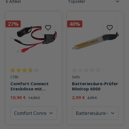
6 Artikel
27%
40%
Durchschnittliche Bewertung von 4.1 von 5 Sternen
Durchschnittliche Bewertung v
CTEK
Gefo
Comfort Connect
Batteriesäure-Prüfer
Steckdose mit
Minitop 6000
Ladestandanzeige an
10,90 €
2,99 €
14,90 €
4,99 €
Batterie