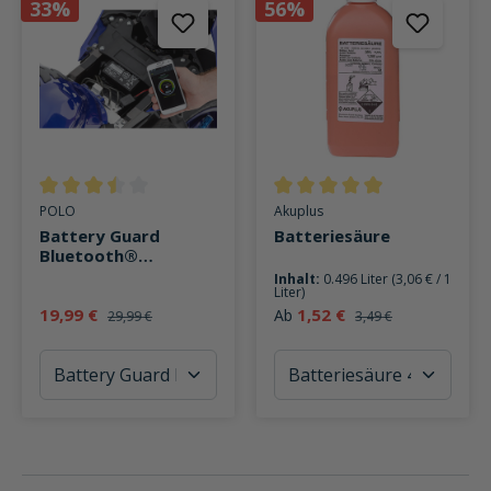
33%
56%
Durchschnittliche Bewertung von 3.4 von 5 Sternen
Durchschnittliche Bewertung v
POLO
Akuplus
Battery Guard
Batteriesäure
Bluetooth®
Ladestandanzeige
Inhalt:
0.496 Liter
(3,06 € / 1
Liter)
19,99 €
1,52 €
Ab
29,99 €
3,49 €