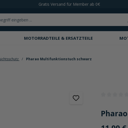
Gratis Versand für Member ab 0€
MOTORRADTEILE & ERSATZTEILE
MO
sichtsschutz
Pharao Multifunktionstuch schwarz
Durchschnittli
Pharao