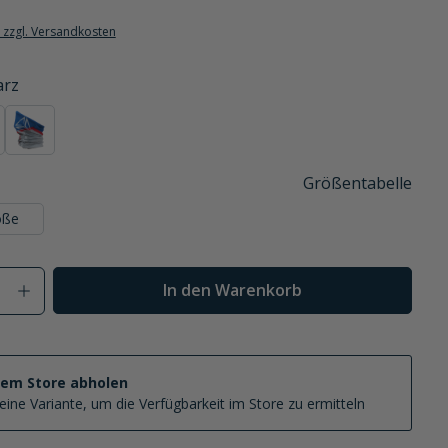
. zzgl. Versandkosten
arz
kelblau
hellgrau/blau/rot
 ist zurzeit nicht verfügbar.)
ese Option ist zurzeit nicht verfügbar.)
(Diese Option ist zurzeit nicht verfügbar.)
Größentabelle
öße
Anzahl: Gib den gewünschten Wert ein od
In den Warenkorb
nem Store abholen
eine Variante, um die Verfügbarkeit im Store zu ermitteln