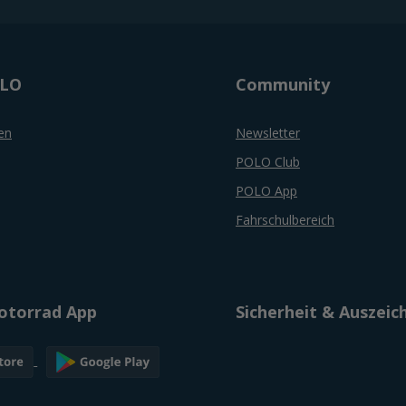
OLO
Community
en
Newsletter
POLO Club
POLO App
Fahrschulbereich
torrad App
Sicherheit & Auszei