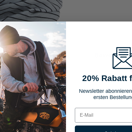
Eigenschaften
Bewertung
20% Rabatt f
Newsletter abonnieren
rnband, Sturmhaube, …)
ersten Bestellun
E-mail