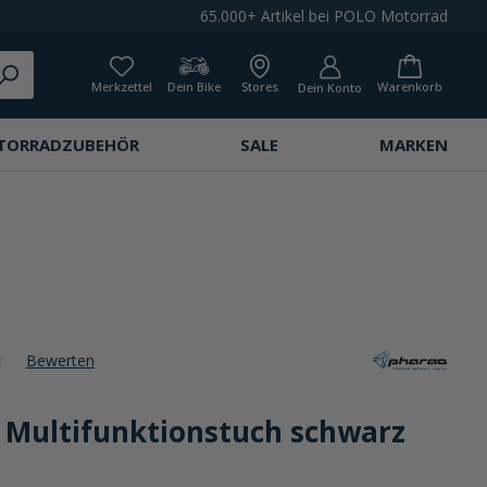
65.000+ Artikel bei POLO Motorrad
Merkzettel
Dein Bike
Stores
Warenkorb
Dein Konto
TORRADZUBEHÖR
SALE
MARKEN
Bewerten
che Bewertung von 0 von 5 Sternen
 Multifunktionstuch schwarz