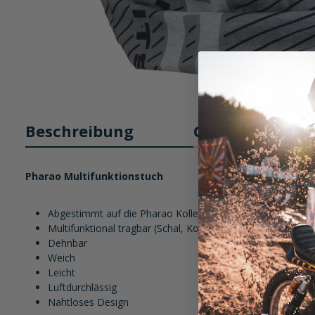
Beschreibung
Größentabelle
Pharao Multifunktionstuch
Abgestimmt auf die Pharao Kollektion
Multifunktional tragbar (Schal, Kopftuch, Mundschutz, Sti
Dehnbar
Weich
Leicht
Luftdurchlässig
Nahtloses Design