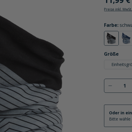
11,99 €
Preise inkl. MwSt
auswählen
Farbe
:
schw
schwarz
dun
(Diese Option
(Di
auswählen
Größe
Einheitsgr
Produkt 
Oder in ei
Bitte wähle 