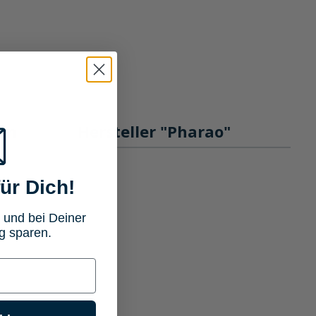
en
Hersteller "Pharao"
ür Dich!
 und bei Deiner
g sparen.