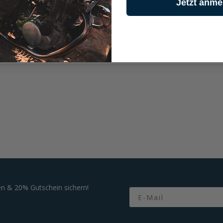
Jetzt anme
n & 20% Gutschein sichern!
Email