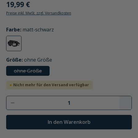
19,99 €
Preise inkl. MwSt. zzgl. Versandkosten
auswählen
Farbe
:
matt-schwarz
matt-schwarz
(Diese Option ist zurzeit nicht verfügbar.)
auswählen
Größe
:
ohne Größe
ohne Größe
(Diese Option ist zurzeit nicht verfügbar.)
Nicht mehr für den Versand verfügbar
In den Warenkorb