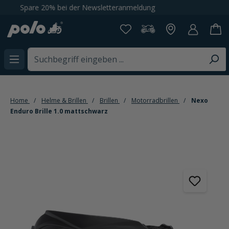
ng
Gratis Versand für Member ab 0€
alt springen
Home
Helme & Brillen
Brillen
Motorradbrillen
Nexo
Enduro Brille 1.0 mattschwarz
Bildergalerie überspringen