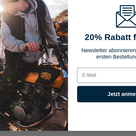
20% Rabatt f
Newsletter abonnieren
Eigenschaften
Bewertun
ersten Bestellun
E-mail
Jetzt anme