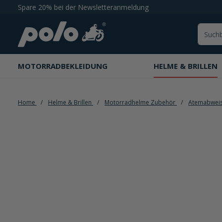
Spare 20% bei der Newsletteranmeldung
springen
Zur Hauptnavigation springen
MOTORRADBEKLEIDUNG
HELME & BRILLEN
Home
Helme & Brillen
Motorradhelme Zubehör
Atemabwei
Bildergalerie überspringen