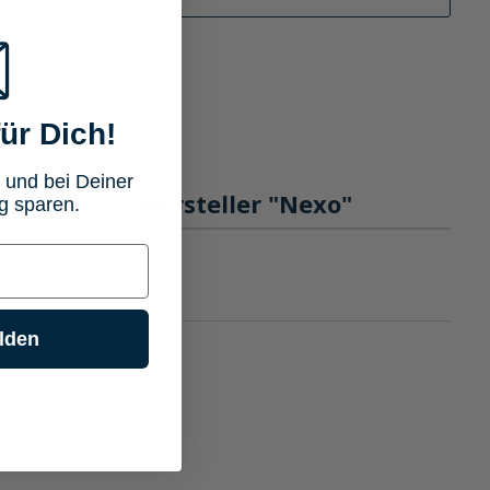
ür Dich!
 und bei Deiner
gen
Hersteller "Nexo"
g sparen.
lden