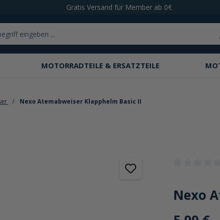
Gratis Versand für Member ab 0€
MOTORRADTEILE & ERSATZTEILE
MO
ser
Nexo Atemabweiser Klapphelm Basic II
Durchschnittli
Nexo A