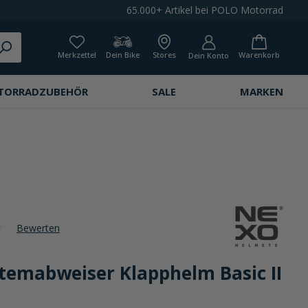
65.000+ Artikel bei POLO Motorrad
Merkzettel
Dein Bike
Stores
Warenkorb
Dein Konto
TORRADZUBEHÖR
SALE
MARKEN
Bewerten
che Bewertung von 0 von 5 Sternen
temabweiser Klapphelm Basic II