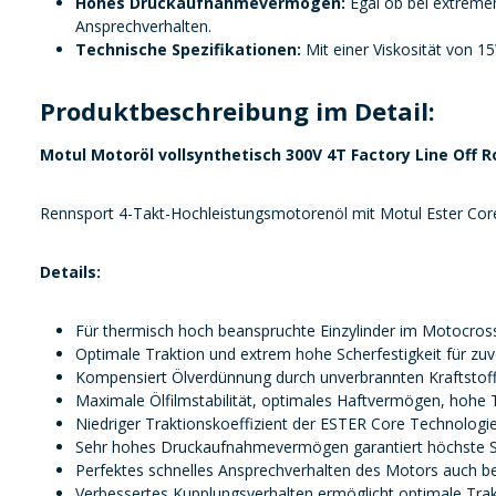
Hohes Druckaufnahmevermögen:
Egal ob bei extremen
Ansprechverhalten.
Technische Spezifikationen:
Mit einer Viskosität von 1
Produktbeschreibung im Detail:
Motul Motoröl vollsynthetisch 300V 4T Factory Line Off 
Rennsport 4-Takt-Hochleistungsmotorenöl mit Motul Ester Cor
Details:
Für thermisch hoch beanspruchte Einzylinder im Motocros
Optimale Traktion und extrem hohe Scherfestigkeit für zu
Kompensiert Ölverdünnung durch unverbrannten Kraftstof
Maximale Ölfilmstabilität, optimales Haftvermögen, hohe 
Niedriger Traktionskoeffizient der ESTER Core Technolog
Sehr hohes Druckaufnahmevermögen garantiert höchste S
Perfektes schnelles Ansprechverhalten des Motors auch be
Verbessertes Kupplungsverhalten ermöglicht optimale Tra