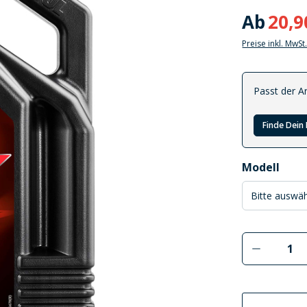
Ab
20,9
Preise inkl. MwSt
Passt der Ar
Finde Dein 
auswählen
Modell
Produkt 