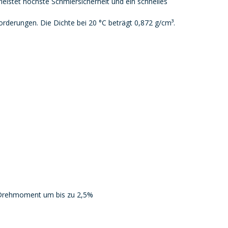
istet höchste Schmiersicherheit und ein schnelles
rderungen. Die Dichte bei 20 °C beträgt 0,872 g/cm³.
e Drehmoment um bis zu 2,5%