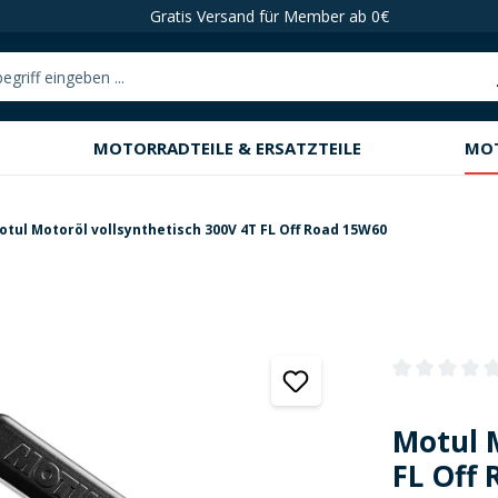
Gratis Versand für Member ab 0€
MOTORRADTEILE & ERSATZTEILE
MO
tul Motoröl vollsynthetisch 300V 4T FL Off Road 15W60
Durchschnittli
Motul 
FL Off