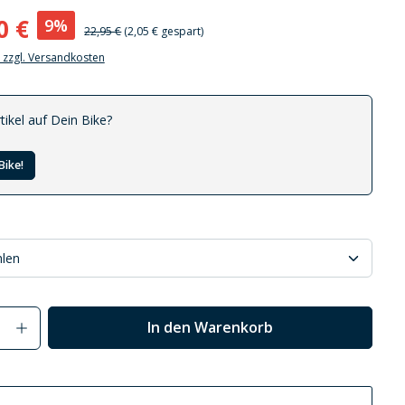
0 €
9%
22,95 €
(2,05 € gespart)
. zzgl. Versandkosten
tikel auf Dein Bike?
Bike!
Anzahl: Gib den gewünschten Wert ein od
In den Warenkorb