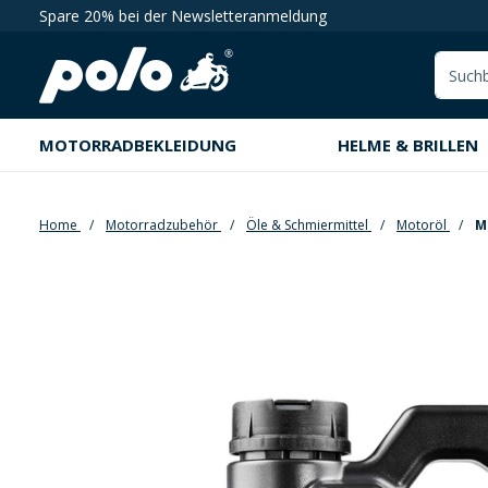
Spare 20% bei der Newsletteranmeldung
springen
Zur Hauptnavigation springen
MOTORRADBEKLEIDUNG
HELME & BRILLEN
Home
Motorradzubehör
Öle & Schmiermittel
Motoröl
Mo
Bildergalerie überspringen