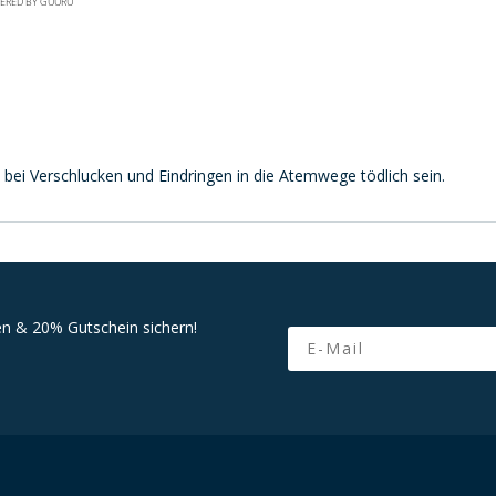
ERED BY GUURU
bei Verschlucken und Eindringen in die Atemwege tödlich sein.
n & 20% Gutschein sichern!
Email