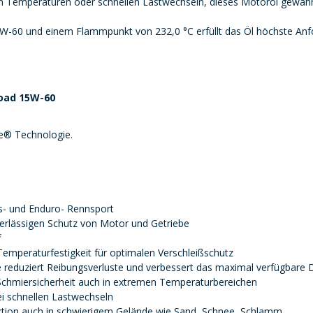
 Temperaturen oder schnellen Lastwechseln, dieses Motoröl gewährle
5W-60 und einem Flammpunkt von 232,0 °C erfüllt das Öl höchste Anfo
Road 15W-60
e® Technologie.
s- und Enduro- Rennsport
verlässigen Schutz von Motor und Getriebe
f
Temperaturfestigkeit für optimalen Verschleißschutz
ie reduziert Reibungsverluste und verbessert das maximal verfügbar
chmiersicherheit auch in extremen Temperaturbereichen
i schnellen Lastwechseln
ktion auch in schwierigem Gelände wie Sand, Schnee, Schlamm