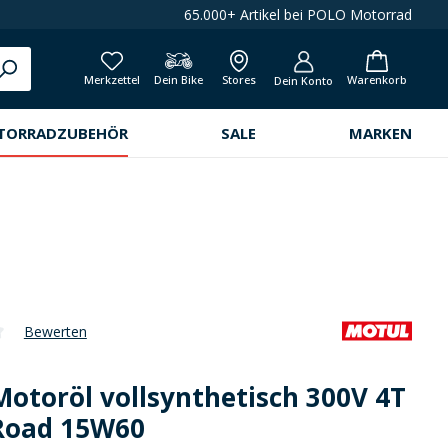
65.000+ Artikel bei POLO Motorrad
Merkzettel
Dein Bike
Stores
Warenkorb
Dein Konto
TORRADZUBEHÖR
SALE
MARKEN
Bewerten
che Bewertung von 0 von 5 Sternen
Motoröl vollsynthetisch 300V 4T
 Road 15W60