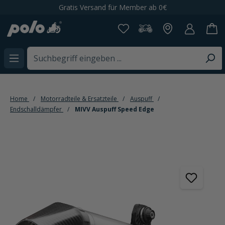
Gratis Versand für Member ab 0€
alt springen
Home
Motorradteile & Ersatzteile
Auspuff
Endschalldämpfer
MIVV Auspuff Speed Edge
Bildergalerie überspringen