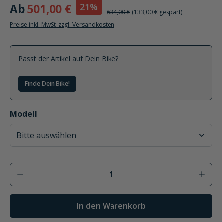
21%
Ab
501,00 €
634,00 €
(133,00 € gespart)
Preise inkl. MwSt. zzgl. Versandkosten
Passt der Artikel auf Dein Bike?
Finde Dein Bike!
auswählen
Modell
Produkt Anzahl: Gib den gewünschten Wer
In den Warenkorb