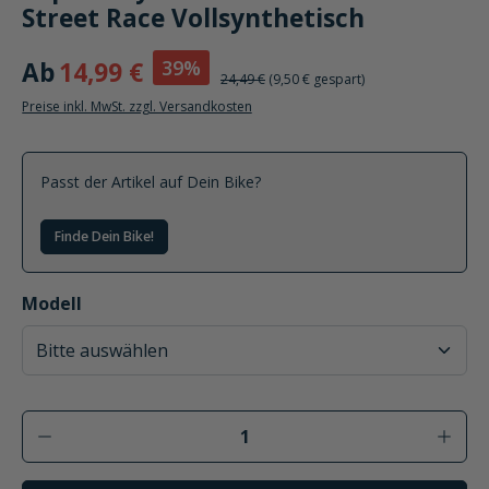
Street Race Vollsynthetisch
39%
Ab
14,99 €
24,49 €
(9,50 € gespart)
Preise inkl. MwSt. zzgl. Versandkosten
Passt der Artikel auf Dein Bike?
Finde Dein Bike!
auswählen
Modell
Produkt Anzahl: Gib den gewünschten Wer