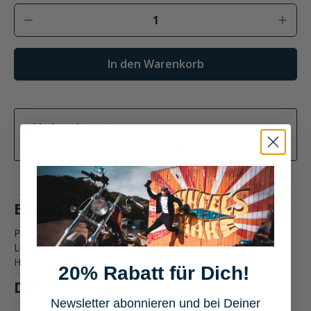
Produkt Anzahl: Gib den gewünschten Wer
In den Warenkorb
Abholung im Store
Verfügbar in 77 Stores
Store auswählen
Beschreibung
Produktbeschreibung: Hi-Q Tools Batterieladegerät auch
Lithium 6/12 Volt, 2 Ampere Entdecke die Vielseitigkeit des
Hi-Q Too…
Mehr
20% Rabatt für Dich!
Downloads
1
Newsletter abonnieren und bei Deiner