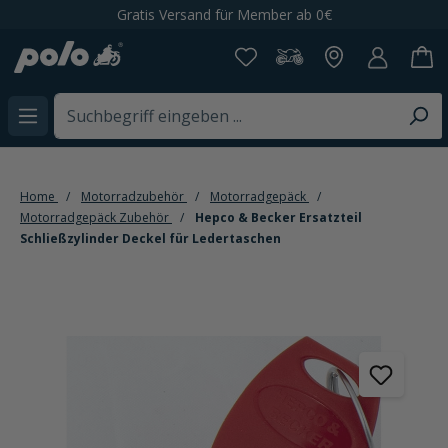
Gratis Versand für Member ab 0€
alt springen
Home
Motorradzubehör
Motorradgepäck
Motorradgepäck Zubehör
Hepco & Becker Ersatzteil
Schließzylinder Deckel für Ledertaschen
Bildergalerie überspringen