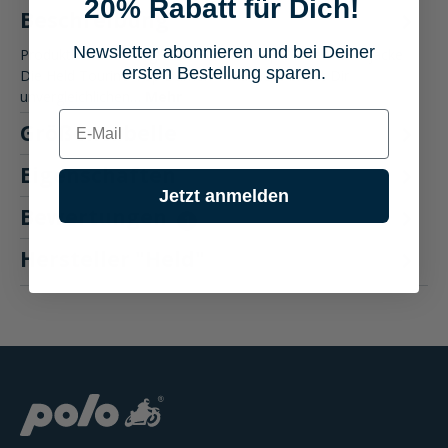
20% Rabatt für Dich!
Beschreibung
Newsletter abonnieren und bei Deiner
Produktbeschreibung: Held Tourino Top Damen Textiljacke
ersten Bestellung sparen.
Die Held Tourino Top Damen Textiljacke bietet Dir
unvergleichlichen…
Mehr
E-mail
Größentabelle
Eigenschaften
Jetzt anmelden
Bewertungen
1
Hersteller "Held"