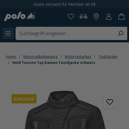
Gratis Versand für Member ab 0€
65.00
alt springen
Home
Motorradbekleidung
Motorradjacken
Textiljacken
Held Tourino Top Damen Textiljacke schwarz
Bildergalerie überspringen
EXKLUSIV