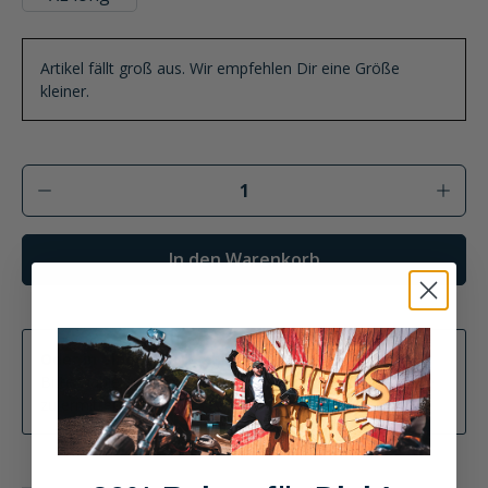
(Diese Option ist zurzeit nicht verfügbar.)
Artikel fällt groß aus. Wir empfehlen Dir eine Größe
kleiner.
Produkt Anzahl: Gib den gewünschten Wer
In den Warenkorb
Oder in einem Store abholen
Bitte wähle eine Variante, um die Verfügbarkeit im Store
zu ermitteln