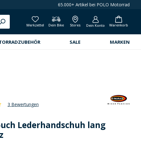
65.000+ Artikel bei POLO Motorrad
Merkzettel
Dein Bike
Stores
Warenkorb
Dein Konto
TORRADZUBEHÖR
SALE
MARKEN
3 Bewertungen
che Bewertung von 5 von 5 Sternen
ouch Lederhandschuh lang
z