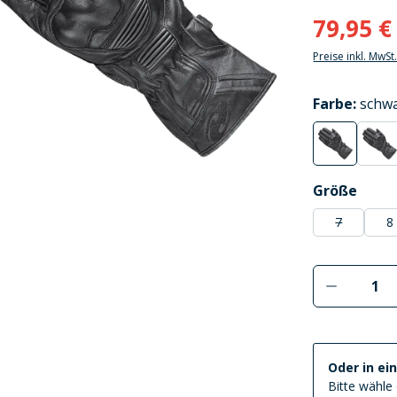
79,95 €
Preise inkl. MwSt
auswählen
Farbe
:
schw
schwarz
rot
(Diese Option
(Di
auswählen
Größe
7
8
(Diese Optio
Produkt 
Oder in ei
Bitte wähle 