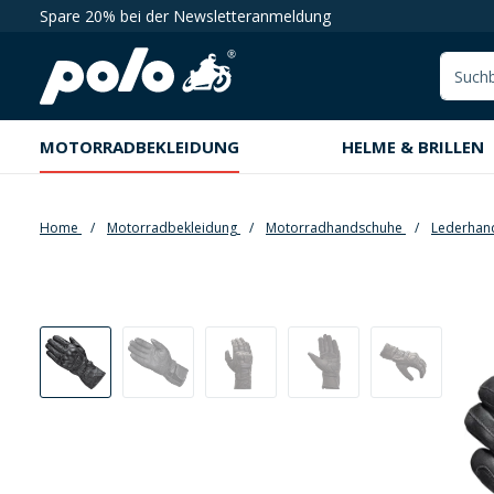
Spare 20% bei der Newsletteranmeldung
springen
Zur Hauptnavigation springen
MOTORRADBEKLEIDUNG
HELME & BRILLEN
Home
Motorradbekleidung
Motorradhandschuhe
Lederhan
Bildergalerie überspringen