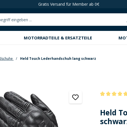
Gratis Versand für Member ab 0€
MOTORRADTEILE & ERSATZTEILE
MO
dschuhe
Held Touch Lederhandschuh lang schwarz
Durchschnittli
Held T
schwar