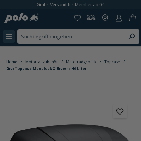
Gratis Versand für Member ab 0€
alt springen
Home
Motorradzubehör
Motorradgepäck
Topcase
Givi Topcase Monolock® Riviera 46 Liter
Bildergalerie überspringen