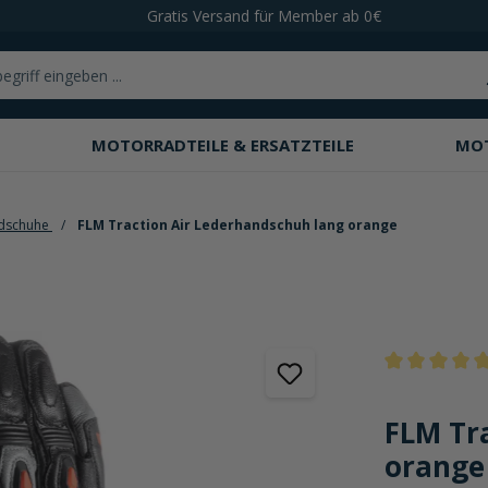
Gratis Versand für Member ab 0€
MOTORRADTEILE & ERSATZTEILE
MO
dschuhe
FLM Traction Air Lederhandschuh lang orange
Durchschnittli
FLM Tr
orange