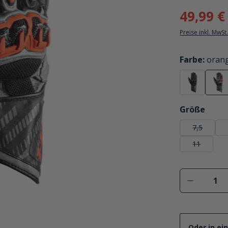
49,99 €
Preise inkl. MwSt
auswählen
Farbe
:
oran
schwarz
or
(Diese Option
(Di
auswählen
Größe
7,5
(Diese Opti
11
(Diese Opti
Produkt 
Oder in ei