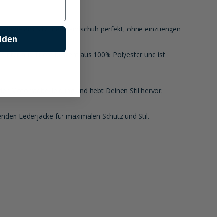
 Handgelenk sitzt der Handschuh perfekt, ohne einzuengen.
lden
utter aus Tricot besteht aus 100% Polyester und ist
eder Motorradbekleidung und hebt Deinen Stil hervor.
den Lederjacke für maximalen Schutz und Stil.