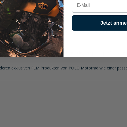
E-mail
die Sicherheit und Abriebfestigkeit. Dank der Weitenverstellung am
Jetzt anme
ährend der Handrücken aus 100% Polyamid gefertigt ist. Das Innenf
 mit einem sportlichen Look. Die schlichte Eleganz passt perfekt zu j
eren exklusiven FLM Produkten von POLO Motorrad wie einer passen