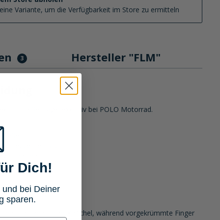
eine Variante, um die Verfügbarkeit im Store zu ermitteln
gen
Hersteller "FLM"
3
eidung
ekt für heiße Tage, exklusiv bei POLO Motorrad.
Straße.
n und bequemen Sitz.
ange Fahrten.
ür Dich!
ren.
ion.
merhitze.
 und bei Deiner
g sparen.
schalen schützen Deine Knöchel, während vorgekrümmte Finger