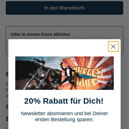
In den Warenkorb
Oder in einem Store abholen
Bitte wähle eine Variante, um die Verfügbarkeit im Store
zu ermitteln
Beschreibung
Produktbeschreibung: FLM Drift Sport Hoodie mit
Protektoren - Motorradbekleidung Erlebe höchsten Komfort
mit dem FLM Drift…
Mehr
20% Rabatt für Dich!
Größentabelle
Newsletter abonnieren und bei Deiner
Eigenschaften
ersten Bestellung sparen.