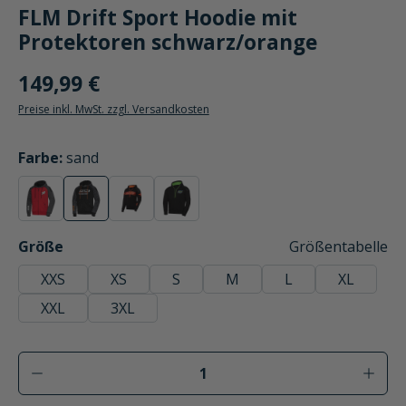
FLM Drift Sport Hoodie mit
Protektoren schwarz/orange
149,99 €
Preise inkl. MwSt. zzgl. Versandkosten
auswählen
Farbe
:
sand
rot
sand
schwarz/rot
schwarz/grün
(Diese Option ist zurzeit nicht verfügbar.)
(Diese Option ist zurzeit nicht verfügbar.)
(Diese Option ist zurzeit nicht verfügbar.)
(Diese Option ist zurzeit nicht verfügbar
auswählen
Größe
Größentabelle
XXS
XS
S
M
L
XL
XXL
3XL
Produkt Anzahl: Gib den gewünschten Wer