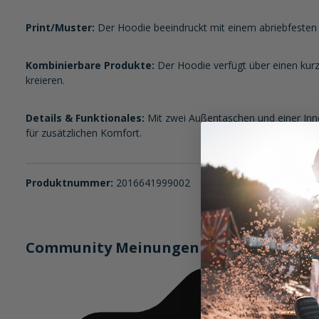
Print/Muster:
Der Hoodie beeindruckt mit einem abriebfesten Pr
Kombinierbare Produkte:
Der Hoodie verfügt über einen kur
kreieren.
Details & Funktionales:
Mit zwei Außentaschen und einer Inne
für zusätzlichen Komfort.
Produktnummer:
2016641999002
Community Meinungen (1)