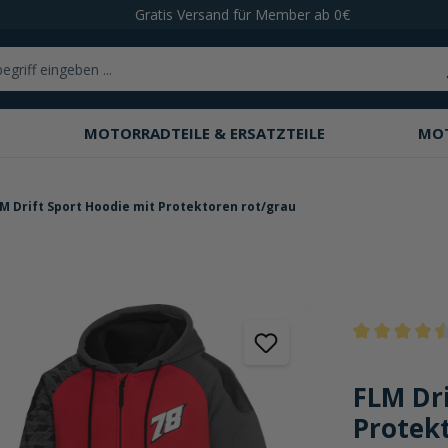
Gratis Versand für Member ab 0€
MOTORRADTEILE & ERSATZTEILE
MO
M Drift Sport Hoodie mit Protektoren rot/grau
Durchschnittli
FLM Dri
Protek