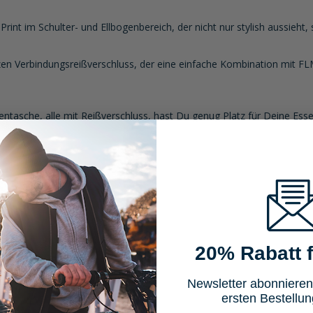
int im Schulter- und Ellbogenbereich, der nicht nur stylish aussieht,
zen Verbindungsreißverschluss, der eine einfache Kombination mit F
ntasche, alle mit Reißverschluss, hast Du genug Platz für Deine Es
20% Rabatt f
Newsletter abonnieren
ersten Bestellun