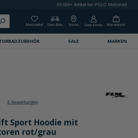
65.000+ Artikel bei POLO Motorrad
Merkzettel
Dein Bike
Stores
Warenkorb
Dein Konto
TORRADZUBEHÖR
SALE
MARKEN
6 Bewertungen
che Bewertung von 4.4 von 5 Sternen
ft Sport Hoodie mit
toren rot/grau