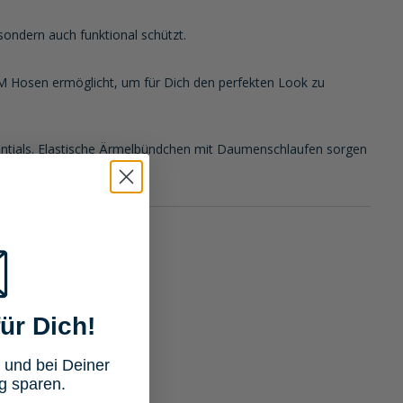
 sondern auch funktional schützt.
LM Hosen ermöglicht, um für Dich den perfekten Look zu
sentials. Elastische Ärmelbündchen mit Daumenschlaufen sorgen
ür Dich!
 und bei Deiner
g sparen.