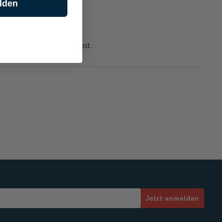
lden
en.
, während Du unterwegs bist.
Jetzt anmelden