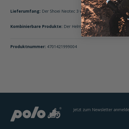
Lieferumfang:
Der Shoei Neotec 3 wird mit einem Wind- und A
Kombinierbare Produkte:
Der Helm ist vorbereitet für das 
Produktnummer:
4701421999004
Jetzt zum Newsletter anmelde