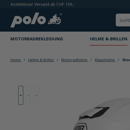
Kostenloser Versand ab CHF 199,-
springen
Zur Hauptnavigation springen
MOTORRADBEKLEIDUNG
HELME & BRILLEN
Home
Helme & Brillen
Motorradhelme
Klapphelme
Shoe
Bildergalerie überspringen