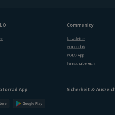
OLO
Community
en
Newsletter
POLO Club
POLO App
Fahrschulbereich
torrad App
Sicherheit & Auszei