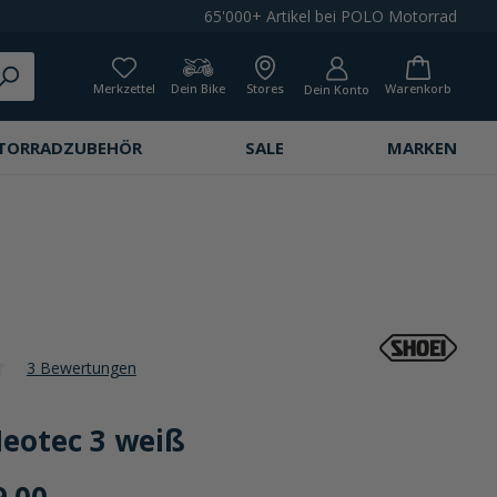
65'000+ Artikel bei POLO Motorrad
Merkzettel
Dein Bike
Stores
Warenkorb
Dein Konto
TORRADZUBEHÖR
SALE
MARKEN
3 Bewertungen
che Bewertung von 3.9 von 5 Sternen
Neotec 3 weiß