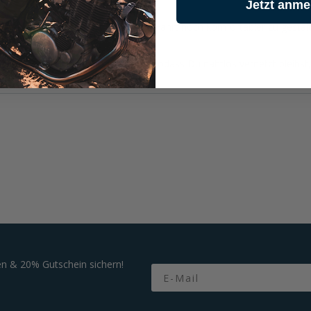
Jetzt anme
temabweiser geliefert, um Deine Fahrt noch komfortabler zu gestalt
Sena SRL3 Kommunikationssystem, sodass Du nahtlos vernetzt bleibst
n & 20% Gutschein sichern!
Email