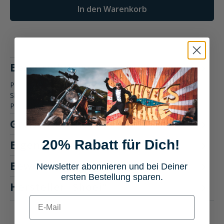
In den Warenkorb
Beschreibung
Produktbeschreibung: Shoei GT-Air 3 Motorradhelm Der
Shoei GT-Air 3 Motorradhelm bietet aerodynamische
Perfektion und Komfo…
Mehr
Größentabelle
20% Rabatt für Dich!
Eigenschaften
Bewertungen
Newsletter abonnieren und bei Deiner
2
ersten Bestellung sparen.
Hersteller "Shoei"
E-mail