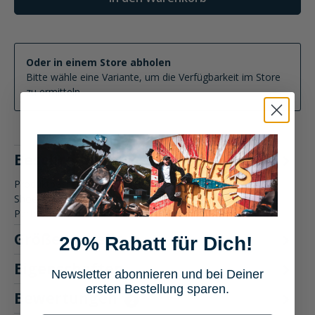
Oder in einem Store abholen
Bitte wähle eine Variante, um die Verfügbarkeit im Store
zu ermitteln
Beschreibung
Produktbeschreibung: Shoei GT-Air 3 Motorradhelm Der
Shoei GT-Air 3 Motorradhelm bietet aerodynamische
Perfektion und Komfo…
Mehr
Größentabelle
20% Rabatt für Dich!
Eigenschaften
Newsletter abonnieren und bei Deiner
ersten Bestellung sparen.
Bewertungen
2