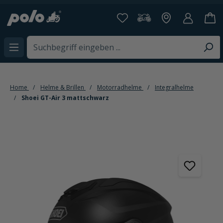
alt springen
Home
Helme & Brillen
Motorradhelme
Integralhelme
Shoei GT-Air 3 mattschwarz
Bildergalerie überspringen