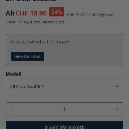
24%
Ab
CHF 18.90
CHF 25.00
(CHF 6.10 gespart)
Preise inkl. MwSt. zzgl. Versandkosten
Passt der Artikel auf Dein Bike?
Finde Dein Bike!
auswählen
Modell
Produkt Anzahl: Gib den gewünschten Wer
In den Warenkorb