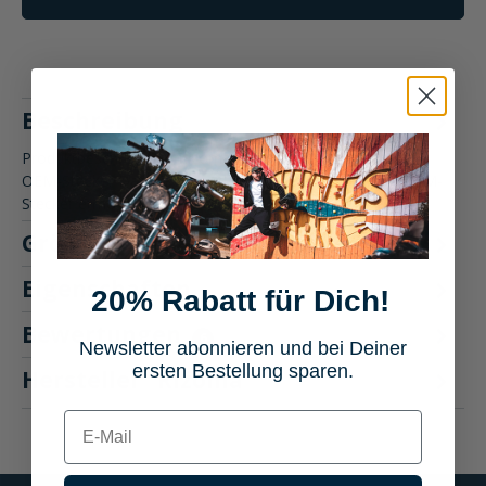
Beschreibung
Produktbeschreibung: Rizoma Adapterkabel für Blinker an
OEM-Stecker Das Rizoma Adapterkabel für Blinker an OEM-
Stecker ermög…
Mehr
Größentabelle
Eigenschaften
20% Rabatt für Dich!
Bewertungen
6
Newsletter abonnieren und bei Deiner
ersten Bestellung sparen.
Hersteller "Rizoma"
E-mail