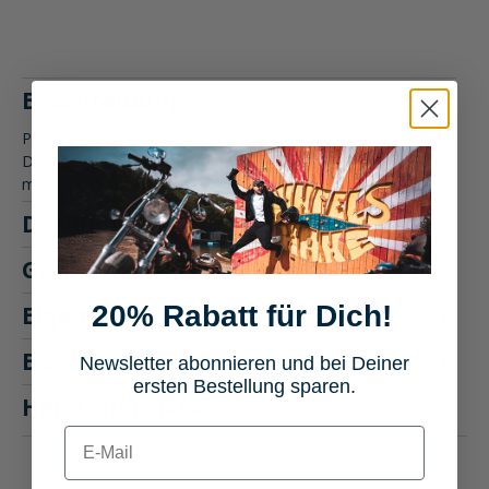
Beschreibung
Produktbeschreibung: Nexo Jethelm Basic II Motorradhelm
Der Nexo Jethelm Basic II vereint klassischen Stil mit
moderner Sic…
Mehr
Downloads
1
Größentabelle
20% Rabatt für Dich!
Eigenschaften
Bewertungen
Newsletter abonnieren und bei Deiner
4
ersten Bestellung sparen.
Hersteller "Nexo"
E-mail