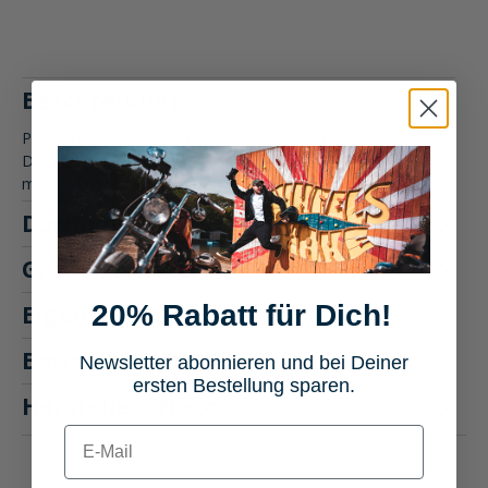
Beschreibung
Produktbeschreibung: Nexo Jethelm Basic II Motorradhelm
Der Nexo Jethelm Basic II vereint klassischen Stil mit
moderner Sic…
Mehr
Downloads
1
Größentabelle
20% Rabatt für Dich!
Eigenschaften
Bewertungen
Newsletter abonnieren und bei Deiner
4
ersten Bestellung sparen.
Hersteller "Nexo"
E-mail