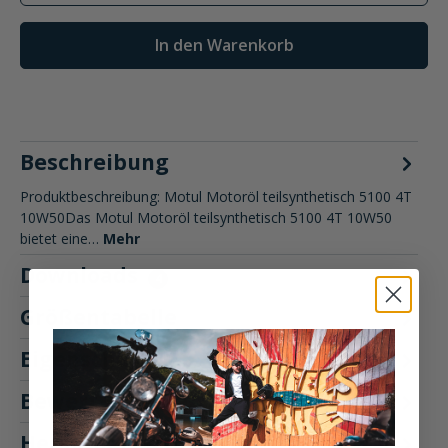
In den Warenkorb
Beschreibung
Produktbeschreibung: Motul Motoröl teilsynthetisch 5100 4T
10W50Das Motul Motoröl teilsynthetisch 5100 4T 10W50
bietet eine…
Mehr
Downloads
4
Größentabelle
Eigenschaften
Bewertungen
Hersteller "Motul"