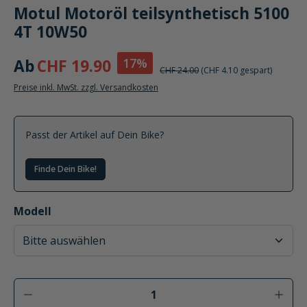
Motul Motoröl teilsynthetisch 5100
4T 10W50
17%
Ab
CHF 19.90
CHF 24.00
(CHF 4.10 gespart)
Preise inkl. MwSt. zzgl. Versandkosten
Passt der Artikel auf Dein Bike?
Finde Dein Bike!
auswählen
Modell
Produkt Anzahl: Gib den gewünschten Wer