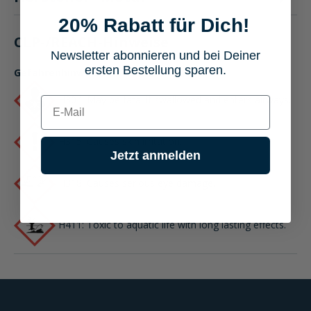
20% Rabatt für Dich!
CLP-/REACH-Hinweise
Newsletter abonnieren und bei Deiner
ersten Bestellung sparen.
Gefahrenhinweise
H304: May be fatal if swallowed and enters airways.
E-mail
H315: Causes skin irritation.
Jetzt anmelden
H318: Causes serious eye damage.
H411: Toxic to aquatic life with long lasting effects.