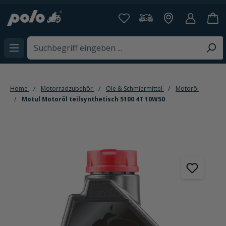
65.
alt springen
Home
Motorradzubehör
Öle & Schmiermittel
Motoröl
Motul Motoröl teilsynthetisch 5100 4T 10W50
Bildergalerie überspringen