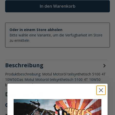
In den Warenkorb
Oder in einem Store abholen
Bitte wähle eine Variante, um die Verfügbarkeit im Store
zu ermitteln
Beschreibung
Produktbeschreibung: Motul Motoröl teilsynthetisch 5100 4T
10W50Das Motul Motoröl teilsynthetisch 5100 4T 10W50
bietet eine…
Mehr
Downloads
4
Größentabelle