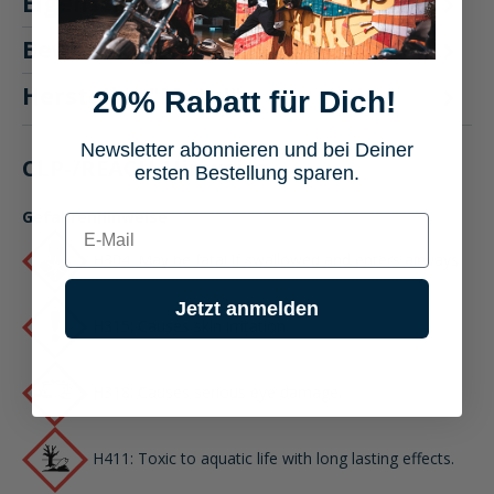
Eigenschaften
Bewertungen
20% Rabatt für Dich!
Hersteller "Motul"
Newsletter abonnieren und bei Deiner
ersten Bestellung sparen.
CLP-/REACH-Hinweise
E-mail
Gefahrenhinweise
H304: May be fatal if swallowed and enters airways.
Jetzt anmelden
H315: Causes skin irritation.
H318: Causes serious eye damage.
H411: Toxic to aquatic life with long lasting effects.