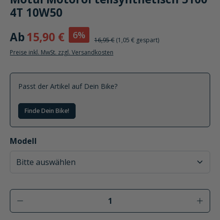
Motul Motoröl teilsynthetisch 5100
4T 10W50
6%
Ab
15,90 €
16,95 €
(1,05 € gespart)
Preise inkl. MwSt. zzgl. Versandkosten
Passt der Artikel auf Dein Bike?
Finde Dein Bike!
auswählen
Modell
Produkt Anzahl: Gib den gewünschten Wer