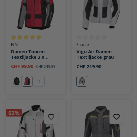
Durchschnittliche Bewertung von 5 von 5 Sternen
Durchschnittliche Bewertung v
FLM
Pharao
Damen Touren
Vigo Air Damen
Textiljacke 3.0
Textiljacke grau
schwarz/grau/rot
CHF 99.99
CHF 219.90
CHF 249.99
+
1
schwarz
rot
grau
62%