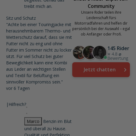
Community
treibt mich an.
Unsere Rider teilen ihre
Sitz und Schutz
Leidenschaft fürs
Motorradfahren und helfen dir
"Achte bei einer Touringjacke mit
persönlich bei der Auswahl – egal
herausnehmbarem Thermo- und
ob Anfänger oder Profi.
Wetterschutz darauf, dass sie mit
Futter nicht zu eng und ohne
145 Rider
Futter im Sommer nicht zu locker
⭐ 4.8 ⌀
sitzt. Für viel Schutz bei guter
Bewertung
Beweglichkeit kann eine Kombi
aus Leder an wichtigen Stellen
Jetzt chatten
und Textil für Belüftung ein
sinnvoller Kompromiss sein."
vor 6 Tagen
|
Hilfreich?
Marco
Benzin im Blut
und überall zu Hause.
Qualität und Perfektion