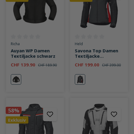
Durchschnittliche Bewertung von 0 von 5 Sternen
Durchschnittliche Bewertung v
Richa
Held
Auyan WP Damen
Savona Top Damen
Textiljacke schwarz
Textiljacke
schwarz/rot
CHF 139.90
CHF 199.00
CHF 189.90
CHF 399.00
schwarz
schwarz/rot
58%
Exklusiv