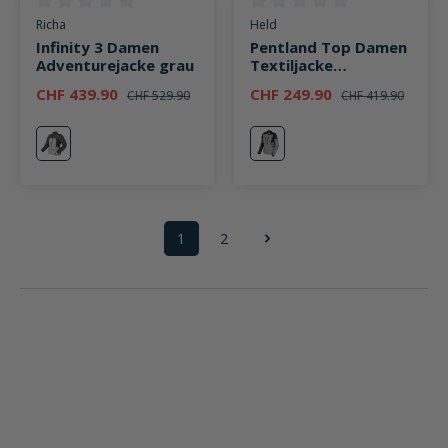
Durchschnittliche Bewertung von 0 von 5 Sternen
Durchschnittliche Bewertung v
Richa
Held
Infinity 3 Damen
Pentland Top Damen
Adventurejacke grau
Textiljacke
grau/schwarz
CHF 439.90
CHF 249.90
CHF 529.90
CHF 419.90
grau
grau
1
2
Seite
Seite