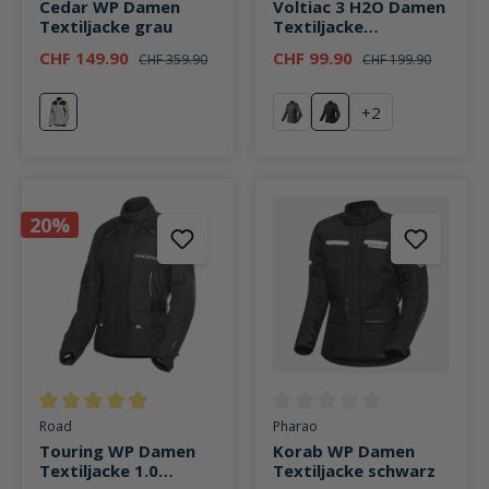
Cedar WP Damen
Voltiac 3 H2O Damen
Textiljacke grau
Textiljacke
schwarz/silber
CHF 149.90
CHF 99.90
CHF 359.90
CHF 199.90
+
2
grau
grau/schwarz
schwarz/silber
20%
Durchschnittliche Bewertung von 5 von 5 Sternen
Durchschnittliche Bewertung v
Road
Pharao
Touring WP Damen
Korab WP Damen
Textiljacke 1.0
Textiljacke schwarz