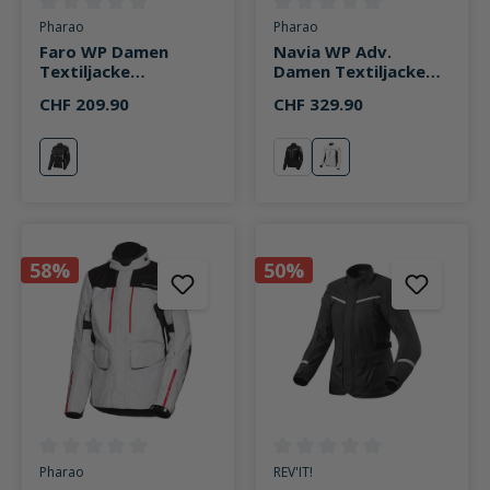
Durchschnittliche Bewertung von 0 von 5 Sternen
Durchschnittliche Bewertung v
Pharao
Pharao
Faro WP Damen
Navia WP Adv.
Textiljacke
Damen Textiljacke
schwarz/weiß
weiß
CHF 209.90
CHF 329.90
schwarz/weiß
schwarz
weiß
58%
50%
Durchschnittliche Bewertung von 0 von 5 Sternen
Durchschnittliche Bewertung v
Pharao
REV'IT!