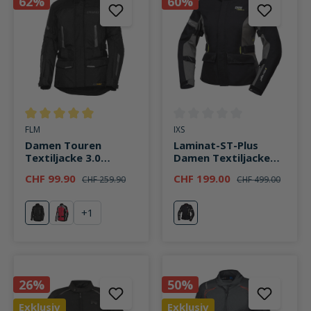
62%
60%
Durchschnittliche Bewertung von 5 von 5 Sternen
Durchschnittliche Bewertung v
FLM
IXS
Damen Touren
Laminat-ST-Plus
Textiljacke 3.0
Damen Textiljacke
schwarz
schwarz/grau
CHF 99.90
CHF 199.00
CHF 259.90
CHF 499.00
+
1
schwarz
rot
grau
26%
50%
Exklusiv
Exklusiv