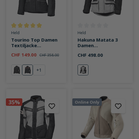
Durchschnittliche Bewertung von 5 von 5 Sternen
Durchschnittliche Bewertung v
Held
Held
Tourino Top Damen
Hakuna Matata 3
Textiljacke
Damen
schwarz/rot
Adventurejacke
CHF 149.00
CHF 498.00
CHF 358.00
grau/schwarz
+
1
schwarz
schwarz/rot
grau/schwarz
35%
Online Only