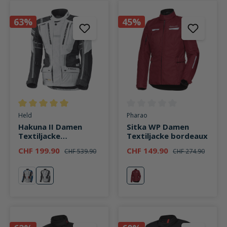
63%
45%
Durchschnittliche Bewertung von 5 von 5 Sternen
Durchschnittliche Bewertung v
Held
Pharao
Hakuna II Damen
Sitka WP Damen
Textiljacke
Textiljacke bordeaux
grau/schwarz
CHF 199.90
CHF 149.90
CHF 539.90
CHF 274.90
blau
grau
bordeaux