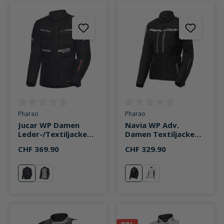
Durchschnittliche Bewertung von 0 von 5 Sternen
Durchschnittliche Bewertung v
Pharao
Pharao
Jucar WP Damen
Navia WP Adv.
Leder-/Textiljacke
Damen Textiljacke
schwarz
schwarz
CHF 369.90
CHF 329.90
schwarz
schwarz/grau
schwarz
weiß