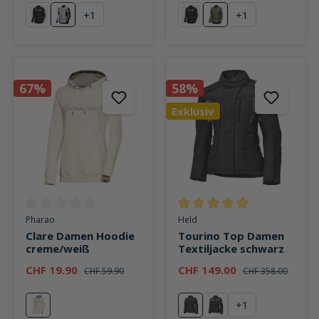
+
1
+
1
schwarz
schwarz/grau
schwarz
olive
67%
58%
Exklusiv
Durchschnittliche Bewertung von 0 von 5 Sternen
Durchschnittliche Bewertung v
Pharao
Held
Clare Damen Hoodie
Tourino Top Damen
creme/weiß
Textiljacke schwarz
CHF 19.90
CHF 149.00
CHF 59.90
CHF 358.00
+
1
weiß
schwarz
weiß