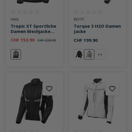
Durchschnittliche Bewertung von 0 von 5 Sternen
Durchschnittliche Bewertung v
Held
REV'IT!
Tropic XT Sportliche
Torque 3 H2O Damen
Damen Meshjacke
Jacke
grau/schwarz
CHF 153.90
CHF 199.90
CHF 238.00
+
1
grau/schwarz
schwarz
sand/weiß