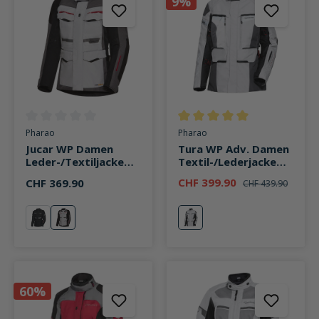
9%
Durchschnittliche Bewertung von 0 von 5 Sternen
Durchschnittliche Bewertung v
Pharao
Pharao
Jucar WP Damen
Tura WP Adv. Damen
Leder-/Textiljacke
Textil-/Lederjacke
schwarz/grau
hellgrau
CHF 399.90
CHF 369.90
CHF 439.90
schwarz
schwarz/grau
grau
60%