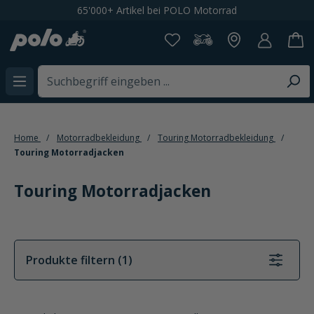
Kostenloser Versand ab CHF 199,-
alt springen
Home
Motorradbekleidung
Touring Motorradbekleidung
Touring Motorradjacken
Touring Motorradjacken
Produkte filtern (1)