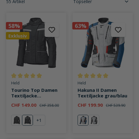
55 Artikel
58%
63%
Exklusiv
Durchschnittliche Bewertung von 5 von 5 Sternen
Durchschnittliche Bewertung v
Held
Held
Tourino Top Damen
Hakuna II Damen
Textiljacke
Textiljacke grau/blau
schwarz/weiß
CHF 149.00
CHF 199.90
CHF 358.00
CHF 539.90
+
1
schwarz
weiß
blau
grau