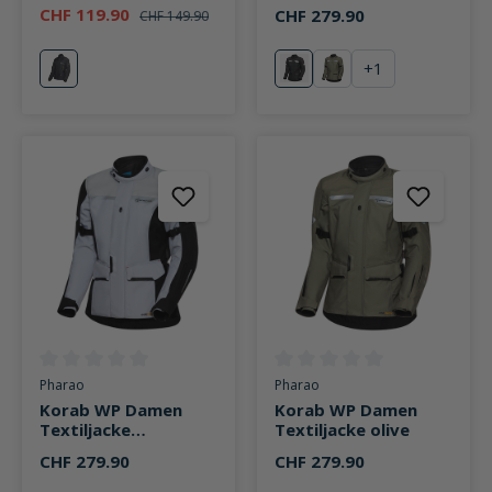
schwarz/neongelb
CHF 119.90
CHF 279.90
CHF 149.90
+
1
gelb
schwarz
olive
Durchschnittliche Bewertung von 0 von 5 Sternen
Durchschnittliche Bewertung v
Pharao
Pharao
Korab WP Damen
Korab WP Damen
Textiljacke
Textiljacke olive
schwarz/grau
CHF 279.90
CHF 279.90