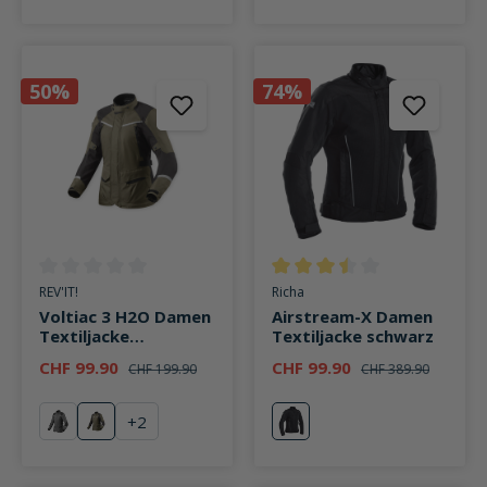
50%
74%
Durchschnittliche Bewertung von 0 von 5 Sternen
Durchschnittliche Bewertung v
REV'IT!
Richa
Voltiac 3 H2O Damen
Airstream-X Damen
Textiljacke
Textiljacke schwarz
grün/anthrazit
CHF 99.90
CHF 99.90
CHF 199.90
CHF 389.90
+
2
grau/schwarz
grün/anthrazit
schwarz