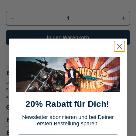
Produkt Anzahl: Gib den gewünschten Wer
In den Warenkorb
Beschreibung
Pharao&nbsp;Korab WP Textilhose SCHUTZKLASSE A •
SAFE-MAX® Knieprotektoren Typ B (320948), Leistungsstufe
2, Bauart geprüft…
Mehr
20% Rabatt für Dich!
Größentabelle
Newsletter abonnieren und bei Deiner
Eigenschaften
ersten Bestellung sparen.
Bewertungen