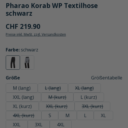
Pharao Korab WP Textilhose
schwarz
CHF 219.90
Preise inkl. MwSt. zzgl. Versandkosten
auswählen
Farbe
:
schwarz
schwarz
schwarz/grau
(Diese Option ist zurzeit nicht verfügbar.)
(Diese Option ist zurzeit nicht verfügbar.)
auswählen
Größe
Größentabelle
M (lang)
L (lang)
XL (lang)
(Diese Option ist zurzeit nicht verfügbar.)
(Diese Option ist zurzeit
XXL (lang)
M (kurz)
L (kurz)
(Diese Option ist zurzeit nicht verfügba
XL (kurz)
XXL (kurz)
3XL (kurz)
(Diese Option ist zurzeit nicht verfügba
(Diese Option ist zu
4XL (kurz)
S
M
L
XL
(Diese Option ist zurzeit nicht verfügbar.)
XXL
3XL
4XL