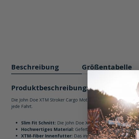
Beschreibung
Größentabelle
Produktbeschreibung: John Doe XTM
Die John Doe XTM Stroker Cargo Motorradhose vereint Sicherheit
jede Fahrt.
Slim Fit Schnitt:
Die John Doe XTM Stroker Cargo Motorrad
Hochwertiges Material:
Gefertigt aus strapazierfähiger
XTM-Fiber Innenfutter:
Das innovative Innenfutter aus 