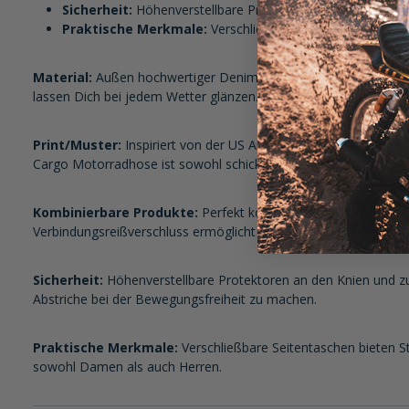
Sicherheit:
Höhenverstellbare Protektortaschen an Knien 
Praktische Merkmale:
Verschließbare Seitentaschen und
Material:
Außen hochwertiger Denim mit Teflon-Beschichtung, 
lassen Dich bei jedem Wetter glänzen.
Print/Muster:
Inspiriert von der US Air Force, erinnert das De
Cargo Motorradhose ist sowohl schick als auch praktisch.
Kombinierbare Produkte:
Perfekt kombinierbar mit John Doe
Verbindungsreißverschluss ermöglicht eine nahtlose Verbindun
Sicherheit:
Höhenverstellbare Protektoren an den Knien und zus
Abstriche bei der Bewegungsfreiheit zu machen.
Praktische Merkmale:
Verschließbare Seitentaschen bieten S
sowohl Damen als auch Herren.