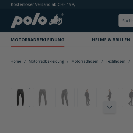
Kostenloser Versand ab CHF 199,-
springen
Zur Hauptnavigation springen
MOTORRADBEKLEIDUNG
HELME & BRILLEN
Home
Motorradbekleidung
Motorradhosen
Textilhosen
Bildergalerie überspringen