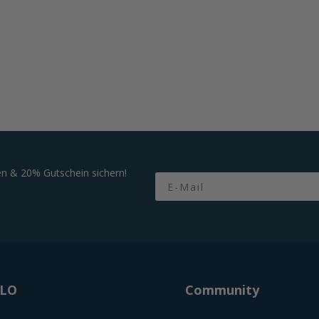
n & 20% Gutschein sichern!
Email
OLO
Community