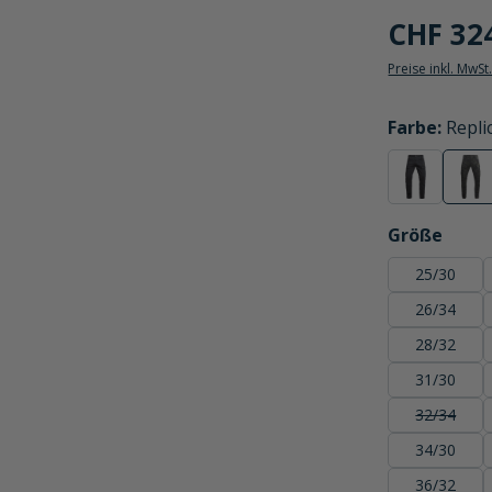
CHF 32
Preise inkl. MwSt
auswählen
Farbe
:
Repli
schwarz
Rep
(Diese Option
(Di
auswählen
Größe
25/30
26/34
28/32
31/30
32/34
(Diese Op
34/30
36/32