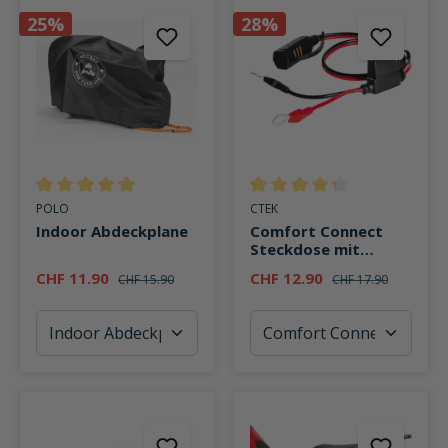
25%
28%
Durchschnittliche Bewertung von 5 von 5 Sternen
Durchschnittliche Bewertung v
POLO
CTEK
Indoor Abdeckplane
Comfort Connect
Steckdose mit
Ladestandanzeige an
CHF 11.90
CHF 12.90
CHF 15.90
CHF 17.90
Batterie