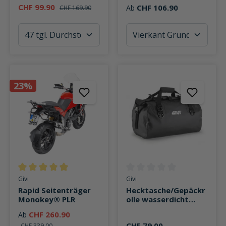
Garnitur
2039
CHF 99.90
CHF 106.90
Ab
CHF 169.90
23%
Durchschnittliche Bewertung von 4.9 von 5 Sternen
Durchschnittliche Bewertung v
Givi
Givi
Rapid Seitenträger
Hecktasche/Gepäckr
Monokey® PLR
olle wasserdicht
EA115
CHF 260.90
Ab
CHF 79.00
CHF 339.00