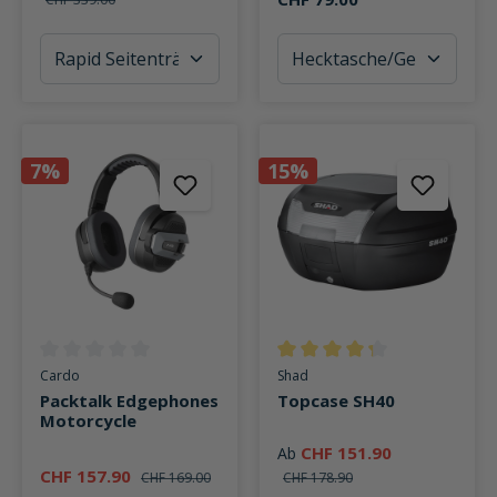
7%
15%
Durchschnittliche Bewertung von 0 von 5 Sternen
Durchschnittliche Bewertung v
Cardo
Shad
Packtalk Edgephones
Topcase SH40
Motorcycle
CHF 151.90
Ab
CHF 157.90
CHF 169.00
CHF 178.90