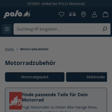
 Motorrad
Kostenloser Versand ab CHF 19
alt springen
Home
Motorradzubehör
Motorradzubehör
Kategoriegalerie überspringen
Motorradgepäck
Multimedia
Finde passende Teile für Dein
Motorrad
Füge Motorräder zu Deiner Bike-Garage hinzu,