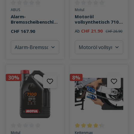
Durchschnittliche Bewertung von 0 von 5 Sternen
Durchschnittliche Bewertung v
ABUS
Motul
Alarm-
Motoröl
Bremsscheibenschlos
vollsynthetisch 7100
s Detecto 7000 RS 1
4T 10W50
CHF 21.90
CHF 167.90
Ab
CHF 26.90
30%
8%
Durchschnittliche Bewertung von 0 von 5 Sternen
Durchschnittliche Bewertung v
Motul
Kettenmax