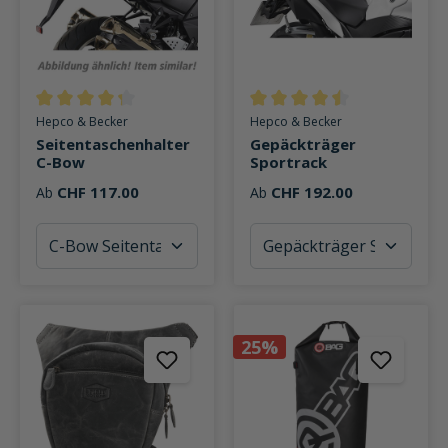
Durchschnittliche Bewertung von 4.2 von 5 Sternen
Durchschnittliche Bewertung v
Hepco & Becker
Hepco & Becker
Seitentaschenhalter
Gepäckträger
C-Bow
Sportrack
CHF 117.00
CHF 192.00
Ab
Ab
25%