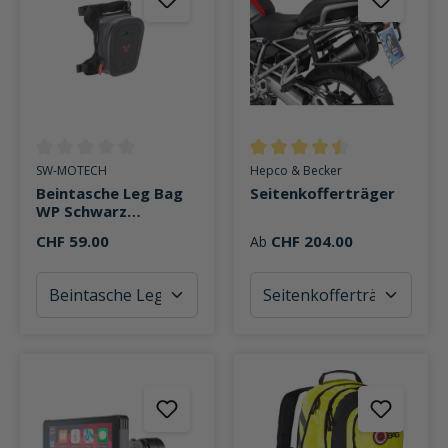
Durchschnittliche Bewertung von 0 von 5 Sternen
Durchschnittliche Bewertung v
SW-MOTECH
Hepco & Becker
Beintasche Leg Bag
Seitenkofferträger
WP Schwarz
Wasserdicht
CHF 59.00
CHF 204.00
Ab