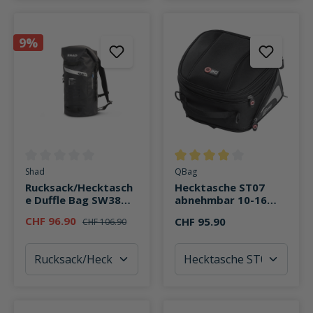
9%
Durchschnittliche Bewertung von 0 von 5 Sternen
Durchschnittliche Bewertung v
Shad
QBag
Rucksack/Hecktasch
Hecktasche ST07
e Duffle Bag SW38
abnehmbar 10-16
wasserdicht 35 Liter
Liter Stauraum
CHF 96.90
CHF 95.90
CHF 106.90