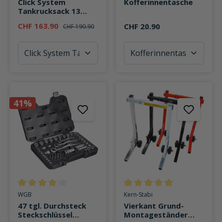
Click System
Kofferinnentasche
Tankrucksack 13
Liter TR15
CHF 163.90
CHF 20.90
CHF 190.90
41%
Durchschnittliche Bewertung von 4 von 5 Sternen
Durchschnittliche Bewertung v
WGB
Kern-Stabi
47 tgl. Durchsteck
Vierkant Grund-
Steckschlüssel
Montageständer