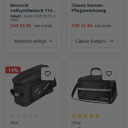
Motoröl
Classic Ketten-
vollsynthetisch 7100
Pflegewerkzeug
4T 20W50
Inhalt:
4 Liter
(CHF 20.73 / 1
Liter)
CHF 82.90
CHF 21.90
CHF 119.00
CHF 23.90
14%
Durchschnittliche Bewertung von 0 von 5 Sternen
Durchschnittliche Bewertung v
Shad
QBag