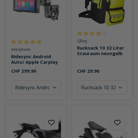
Durchschnittliche Bewertung v
QBag
Rucksack 10 32 Liter
Durchschnittliche Bewertung von 5 von 5 Sternen
Interphone
Stauraum neongelb
Ridesync Android
Auto/ Apple Carplay
CHF 299.90
CHF 29.90