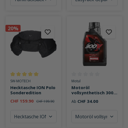
20%
Durchschnittliche Bewertung von 5 von 5 Sternen
Durchschnittliche Bewertung v
SW-MOTECH
Motul
Hecktasche ION Polo
Motoröl
Sonderedition
vollsynthetisch 300V
4T FL Road Racing
CHF 159.90
CHF 34.00
Ab
CHF 199.90
10W40