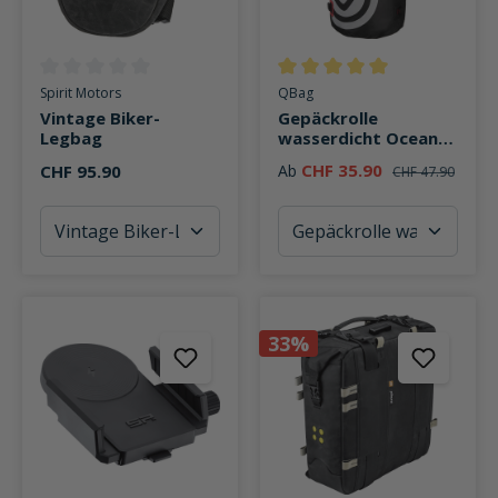
Durchschnittliche Bewertung von 0 von 5 Sternen
Durchschnittliche Bewertung v
Spirit Motors
QBag
Vintage Biker-
Gepäckrolle
Legbag
wasserdicht Ocean
Bag bis zu 50 Liter
CHF 35.90
CHF 95.90
Ab
CHF 47.90
Stauraum
33%