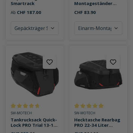
Smartrack
Montageständer
(ohne Aufnahmepin)
CHF 187.00
CHF 83.90
Ab
Durchschnittliche Bewertung von 4.6 von 5 Sternen
Durchschnittliche Bewertung v
SW-MOTECH
SW-MOTECH
Tankrucksack Quick-
Hecktasche Rearbag
Lock PRO Trial 13-18
PRO 22-34 Liter
Liter Stauraum
Stauraum