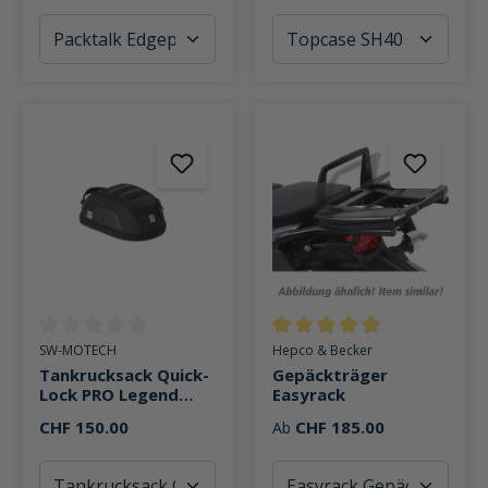
Durchschnittliche Bewertung von 0 von 5 Sternen
Durchschnittliche Bewertung v
SW-MOTECH
Hepco & Becker
Tankrucksack Quick-
Gepäckträger
Lock PRO Legend
Easyrack
Gear LT3 3-5 Liter
CHF 150.00
CHF 185.00
Ab