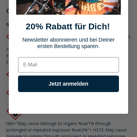
CLP-/REACH-Hinweise
Gefahrenhinweise
20% Rabatt für Dich!
EUH066: Repeated exposure may cause skin dryness
Newsletter abonnieren und bei Deiner
ersten Bestellung sparen.
or cracking.
EUH208: Contains
. May produce an allergic reaction.
E-mail
EUH210: Safety data sheet available on request.
H304: May be fatal if swallowed and enters airways.
Jetzt anmelden
H317: May cause an allergic skin reaction.
through prolonged or repeated exposure %var2%
"
title="May cause damage to organs %var1%
through
prolonged or repeated exposure %var2%
"> H373: May cause
damage to organs
through prolonged or repeated exposure
.