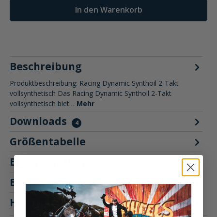
In den Warenkorb
Beschreibung
Produktbeschreibung: Racing Dynamic Synthoil 2-Takt
vollsynthetisch Das Racing Dynamic Synthoil 2-Takt
vollsynthetisch biet…
Mehr
Downloads
4
Größentabelle
Eigenschaften
Bewertungen
8
Hersteller "Racing Dynamic"