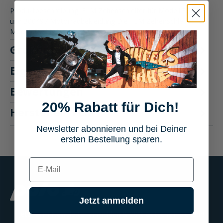
Produktbeschreibung: FLM Zehenschleifer für Modell 300495
und 300497 Motorradbekleidung Die FLM Zehenschleifer für
Modell 3…
Mehr
Größentabelle
Eigenschaften
Bewertungen
20% Rabatt für Dich!
Hersteller "FLM"
Newsletter abonnieren und bei Deiner
ersten Bestellung sparen.
E-mail
Jetzt anmelden
Jetzt zum Newsletter anmelden & 20% Gutschein sichern!