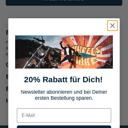
Beschreibung
Produktbeschreibung: BikeBroz Reparatursatz für
Reifenventile 14-teilig Der BikeBroz Reparatursatz für
Reifenventile 14-tei…
Mehr
Größentabelle
Eigenschaften
20% Rabatt für Dich!
Bewertungen
Newsletter abonnieren und bei Deiner
ersten Bestellung sparen.
Hersteller "BikeBroz"
E-mail