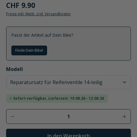
CHF 9.90
Preise inkl. MwSt. zzgl. Versandkosten
Passt der Artikel auf Dein Bike?
Finde Dein Bike!
auswählen
Modell
Sofort verfügbar, Lieferzeit: 10.08.26 - 12.08.26
Produkt Anzahl: Gib den gewünschten Wer
In den Warenkorb