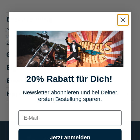
Beschreibung
Produktbeschreibung: BGS Handnietzange drehbar
2,4/3,2/4,0/4,8mm, 285mm Die BGS Handnietzange drehbar
2,4/3,2/4,0/4,8mm, 28…
Mehr
Größentabelle
Eigenschaften
20% Rabatt für Dich!
Bewertungen
Hersteller "BGS"
Newsletter abonnieren und bei Deiner
ersten Bestellung sparen.
E-mail
Jetzt anmelden