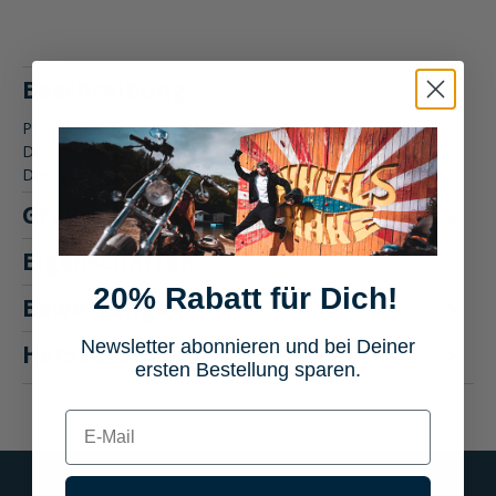
Beschreibung
Produktbeschreibung: BGS 10mm (3/8")
Drehmomentschlüssel 20-110 Nm Der BGS 10mm (3/8")
Drehmomentschlüssel 20-110 Nm ist De…
Mehr
Größentabelle
Eigenschaften
20% Rabatt für Dich!
Bewertungen
Newsletter abonnieren und bei Deiner
Hersteller "BGS"
ersten Bestellung sparen.
E-mail