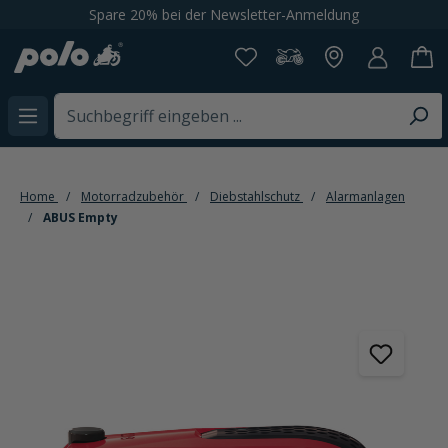
Spare 20% bei der Newsletter-Anmeldung
alt springen
Home
Motorradzubehör
Diebstahlschutz
Alarmanlagen
ABUS Empty
Bildergalerie überspringen