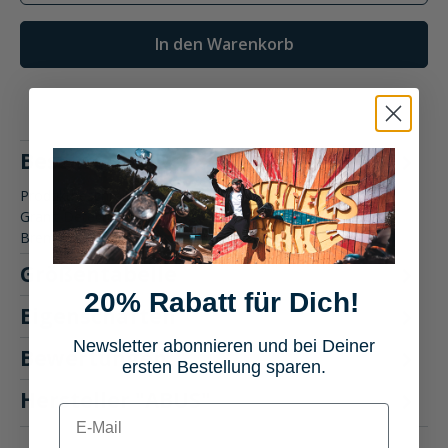
In den Warenkorb
Beschreibung
Produktbeschreibung: ABUS Alarm-Bremsscheibenschloss
Granit Detecto One 8078 2.0 Das ABUS Alarm-
Bremsscheibenschloss Granit…
Mehr
Größentabelle
20% Rabatt für Dich!
Eigenschaften
Newsletter abonnieren und bei Deiner
Bewertungen
ersten Bestellung sparen.
Hersteller "ABUS"
E-mail