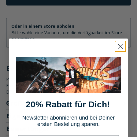
Oder in einem Store abholen
Bitte wähle eine Variante, um die Verfügbarkeit im Store
zu ermitteln
Beschreibung
Produktbeschreibung: Shad Click System Tankrucksack 3 Liter
E03 Der Shad Click System Tankrucksack 3 Liter E03 bietet
Dir e…
Mehr
Größentabelle
20% Rabatt für Dich!
Eigenschaften
Newsletter abonnieren und bei Deiner
ersten Bestellung sparen.
Bewertungen