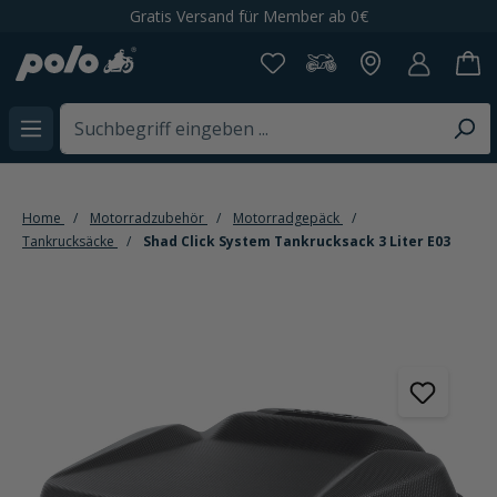
Gratis Versand für Member ab 0€
alt springen
Home
Motorradzubehör
Motorradgepäck
Tankrucksäcke
Shad Click System Tankrucksack 3 Liter E03
Bildergalerie überspringen