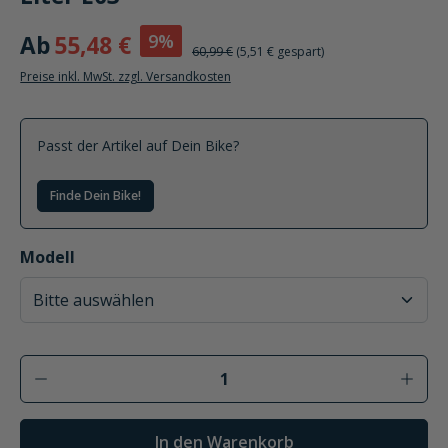
9%
Ab
55,48 €
60,99 €
(5,51 € gespart)
Preise inkl. MwSt. zzgl. Versandkosten
Passt der Artikel auf Dein Bike?
Finde Dein Bike!
auswählen
Modell
Produkt Anzahl: Gib den gewünschten Wer
In den Warenkorb