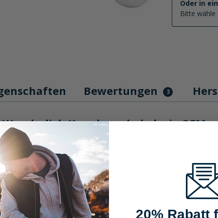
Oder in ei
Bitte wähle 
genschaften
Bewertungen
Hers
3
 Wunderlich Kupplungshebel wie OEM
el wie OEM, der durch seine ideale Passform und Langlebigkeit besti
chburg & Wunderlich bietet eine präzise Passform, die den Originalt
luminiumguss, bietet dieser Kupplungshebel eine perfekte Balance zw
e nach Bedarf, genau wie das Original, verstellbar oder nicht verstell
 als Ersatz für die Originalnummern geeignet und erleichtert Dir den 
20% Rabatt f