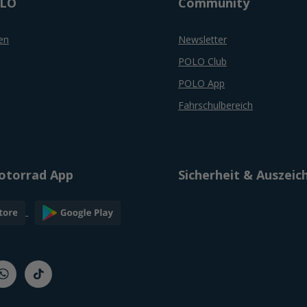
OLO
Community
en
Newsletter
POLO Club
POLO App
Fahrschulbereich
torrad App
Sicherheit & Auszei