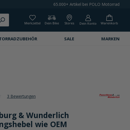
65.000+ Artikel bei POLO Motorrad
Merkzettel
Dein Bike
Stores
Warenkorb
Dein Konto
TORRADZUBEHÖR
SALE
MARKEN
3 Bewertungen
che Bewertung von 4 von 5 Sternen
burg & Wunderlich
ngshebel wie OEM