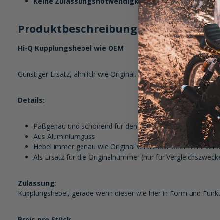
Keine Zulassungsnotwendigkeit:
Da dieser Kupplungshe
Produktbeschreibung im Detail:
Hi-Q Kupplungshebel wie OEM
Günstiger Ersatz, ähnlich wie Original.
Details:
Paßgenau und schonend für den Geldbeutel
Aus Aluminiumguss
Hebel immer genau wie Original verstellbar oder nicht verst
Als Ersatz für die Originalnummer (nur für Vergleichszwecke
Zulassung:
Kupplungshebel, gerade wenn dieser wie hier in Form und Funkt
Preis pro Stück