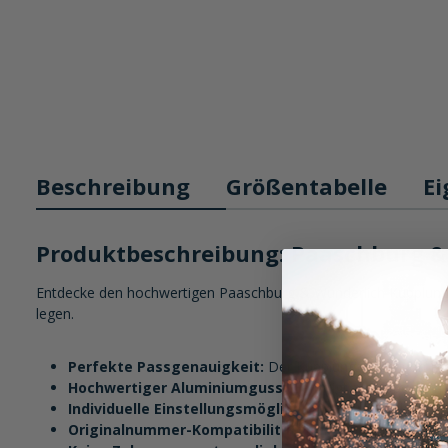
Beschreibung
Größentabelle
Ei
Produktbeschreibung: Paaschburg &
Entdecke den hochwertigen Paaschburg & Wunderlich Kupplungsheb
legen.
Perfekte Passgenauigkeit:
Der Kupplungshebel von Paas
Hochwertiger Aluminiumguss:
Gefertigt aus robustem A
Individuelle Einstellungsmöglichkeit:
Der Hebel kann, j
Originalnummer-Kompatibilität:
Der Kupplungshebel ist