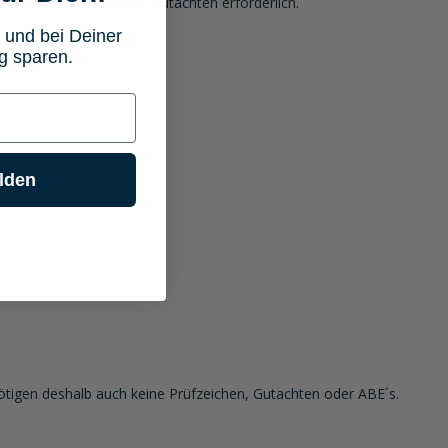
ichen Prüfzeichen oder Gutachten erforderlich.
 und bei Deiner
g sparen.
lden
ötigen deshalb auch keine Prüfzeichen, Gutachten oder ABE´s.