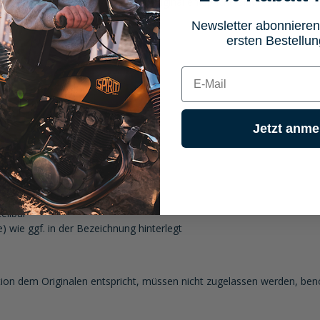
bel in Form und Funktion dem Original entspricht, sind keine zusätzl
Newsletter abonnieren
ersten Bestellun
E-mail
Jetzt anme
ellbar
) wie ggf. in der Bezeichnung hinterlegt
ion dem Originalen entspricht, müssen nicht zugelassen werden, ben