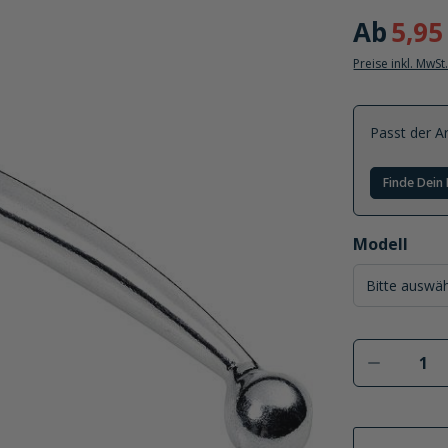
Ab
5,95
Preise inkl. MwSt
Passt der Ar
Finde Dein 
auswählen
Modell
Produkt 