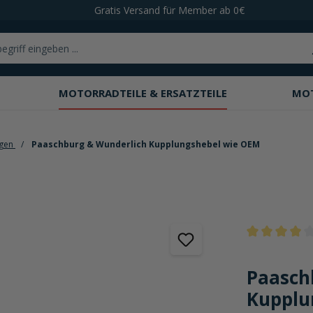
Gratis Versand für Member ab 0€
MOTORRADTEILE & ERSATZTEILE
MO
ngen
Paaschburg & Wunderlich Kupplungshebel wie OEM
Durchschnittli
Paasch
Kupplu