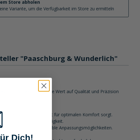
nem Store abholen
eine Variante, um die Verfügbarkeit im Store zu ermitteln
teller "Paaschburg & Wunderlich"
cht. Perfekt für alle, die Wert auf Qualität und Präzision
eilen entspricht und somit für optimalen Komfort sorgt.
ischen Stärke und Leichtigkeit.
bar sein und bietet Dir flexible Anpassungsmöglichkeiten.
Austausch erheblich.
ür Dich!