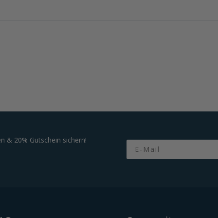
n & 20% Gutschein sichern!
Email