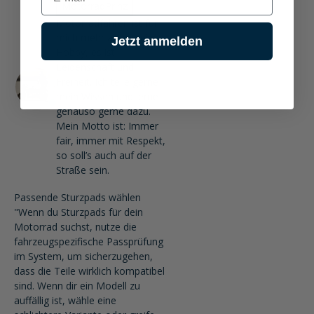
MotorradPrinz
Motorradfahren ist für
mich mehr als nur ein
Jetzt anmelden
Hobby, es ist
Leidenschaft und
Freiheit. Ich teile gerne
mein Wissen und lerne
genauso gerne dazu.
Mein Motto ist: Immer
fair, immer mit Respekt,
so soll’s auch auf der
Straße sein.
Passende Sturzpads wählen
"Wenn du Sturzpads für dein
Motorrad suchst, nutze die
fahrzeugspezifische Passprüfung
im System, um sicherzugehen,
dass die Teile wirklich kompatibel
sind. Wenn dir ein Modell zu
auffällig ist, wähle eine