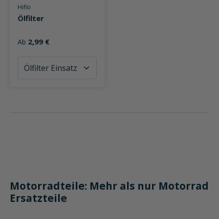
Durchschnittliche Bewertung von 5 von 5 Sternen
Hiflo
Ölfilter
2,99 €
Ab
Motorradteile: Mehr als nur Motorrad
Ersatzteile