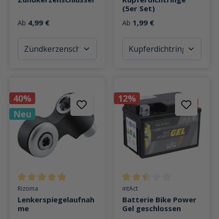
(5er Set)
4,99 €
1,99 €
Ab
Ab
40%
12%
Neu
Durchschnittliche Bewertung von 4.9 von 5 Sternen
Durchschnittliche Bewertung v
Rizoma
intAct
Lenkerspiegelaufnah
Batterie Bike Power
me
Gel geschlossen