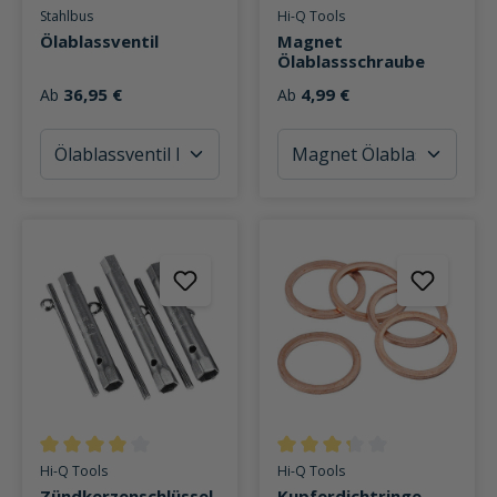
Durchschnittliche Bewertung von 4.2 von 5 Sternen
Durchschnittliche Bewertung v
Stahlbus
Hi-Q Tools
Ölablassventil
Magnet
Ölablassschraube
36,95 €
4,99 €
Ab
Ab
Durchschnittliche Bewertung von 4 von 5 Sternen
Durchschnittliche Bewertung v
Hi-Q Tools
Hi-Q Tools
Zündkerzenschlüssel
Kupferdichtringe