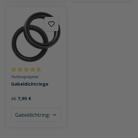
Durchschnittliche Bewertung von 4.6 von 5 Sternen
Technopolymer
Gabeldichtringe
7,95 €
Ab