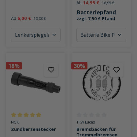
14,95 €
Ab
16,95 €
Batteriepfand
6,00 €
Ab
zzgl. 7,50 € Pfand
10,00 €
18%
30%
Durchschnittliche Bewertung von 5 von 5 Sternen
Durchschnittliche Bewertung v
NGK
TRW Lucas
Zündkerzenstecker
Bremsbacken für
Trommelbremsen