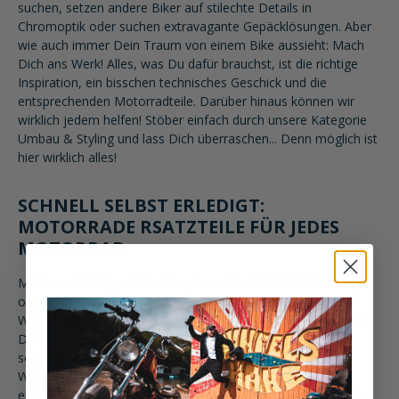
suchen, setzen andere Biker auf stilechte Details in
Chromoptik oder suchen extravagante Gepäcklösungen. Aber
wie auch immer Dein Traum von einem Bike aussieht: Mach
Dich ans Werk! Alles, was Du dafür brauchst, ist die richtige
Inspiration, ein bisschen technisches Geschick und die
entsprechenden Motorradteile. Darüber hinaus können wir
wirklich jedem helfen! Stöber einfach durch unsere Kategorie
Umbau & Styling und lass Dich überraschen... Denn möglich ist
hier wirklich alles!
SCHNELL SELBST ERLEDIGT:
MOTORRADE RSATZTEILE FÜR JEDES
MOTORRAD
Mit dem vielfältigen Zubehör, das wir im POLO Online Shop
oder in unseren Stores anbieten, kannst Du so gut wie alle
Wartungsarbeiten und einen großen Teil der Reparaturen an
Deinem Bike selbst erledigen. Das spart nicht nur Geld,
sondern auch Zeit und macht Dich unabhängig von jeder
Werkstatt. Du kannst Deine Motorradbatterie auch selbst
einbauen. Welches der Motorradersatzteile dabei das richtige