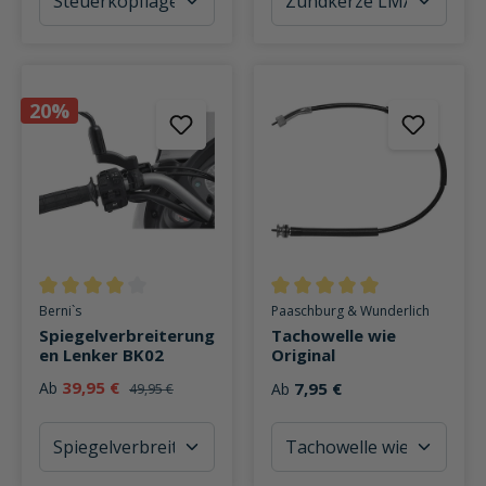
20%
Durchschnittliche Bewertung von 4 von 5 Sternen
Durchschnittliche Bewertung v
Berni`s
Paaschburg & Wunderlich
Spiegelverbreiterung
Tachowelle wie
en Lenker BK02
Original
39,95 €
Ab
7,95 €
Ab
49,95 €