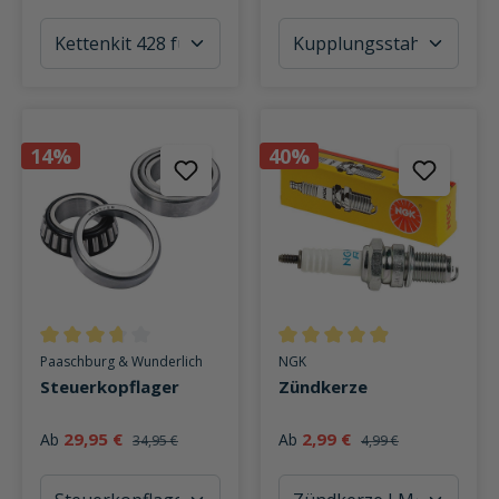
14%
40%
Durchschnittliche Bewertung von 3.8 von 5 Sternen
Durchschnittliche Bewertung v
Paaschburg & Wunderlich
NGK
Steuerkopflager
Zündkerze
29,95 €
2,99 €
Ab
Ab
34,95 €
4,99 €