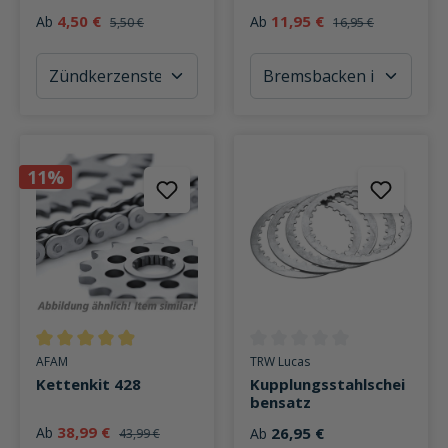
4,50 €
11,95 €
Ab
Ab
5,50 €
16,95 €
11%
Durchschnittliche Bewertung von 4.9 von 5 Sternen
Durchschnittliche Bewertung v
AFAM
TRW Lucas
Kettenkit 428
Kupplungsstahlschei
bensatz
38,99 €
Ab
26,95 €
Ab
43,99 €