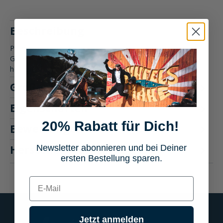
Beschreibung
Produktbeschreibung: Tarozzi Gabelstandrohr Das Tarozzi
Gabelstandrohr verbessert spürbar das Fahrverhalten. Dank
hochwerti…
Mehr
Größentabelle
Eigenschaften
20% Rabatt für Dich!
Bewertungen
Hersteller "Tarozzi"
Newsletter abonnieren und bei Deiner
ersten Bestellung sparen.
E-mail
Jetzt anmelden