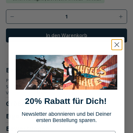
Produkt Anzahl: Gib den gewünschten Wer
In den Warenkorb
Beschreibung
Produktbeschreibung: Spirit Motors Vintage Reißverschluß-
Schlüsseltasche Motorradbekleidung Die Spirit Motors
Vintage Reißv…
Mehr
20% Rabatt für Dich!
Größentabelle
Newsletter abonnieren und bei Deiner
Eigenschaften
ersten Bestellung sparen.
Bewertungen