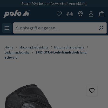
Spare 20% bei der Newsletter-Anmeldung
alt springen
Home
Motorradbekleidung
Motorradhandschuhe
Lederhandschuhe
SPIDI STR-6 Lederhandschuh lang
schwarz
Bildergalerie überspringen