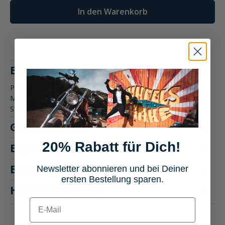
In den Warenkorb
Beschreibung
Produktbeschreibung: SPIDI STR-6 Lederhandschuh lang -
Motorradbekleidung Erlebe den ultimativen Schutz mit dem
SPIDI STR-6…
Mehr
Größentabelle
20% Rabatt für Dich!
Eigenschaften
Bewertungen
Newsletter abonnieren und bei Deiner
ersten Bestellung sparen.
Hersteller "SPIDI"
E-mail