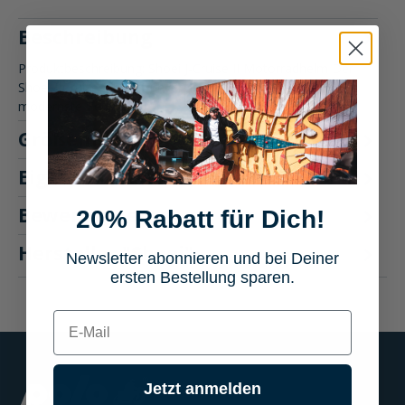
Beschreibung
Produktbeschreibung: Shoei J-Cruise II Motorradhelm Der
Shoei J-Cruise II bietet unvergleichlichen Komfort und
modernste Te…
Mehr
Größentabelle
Eigenschaften
Bewertungen
20% Rabatt für Dich!
4
Hersteller "Shoei"
Newsletter abonnieren und bei Deiner
ersten Bestellung sparen.
E-mail
Jetzt anmelden