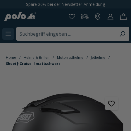
Spare 20% bei der Newsletter-Anmeldung
alt springen
Home
Helme & Brillen
Motorradhelme
Jethelme
Shoei J-Cruise II mattschwarz
Bildergalerie überspringen