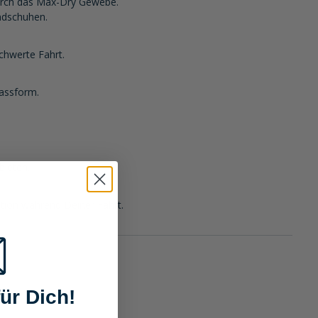
urch das Max-Dry Gewebe.
ndschuhen.
chwerte Fahrt.
Passform.
bieten.
ion während Deiner Fahrt.
ür Dich!