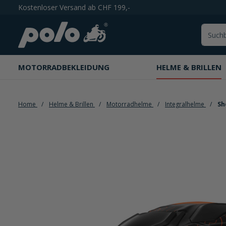
Kostenloser Versand ab CHF 199,-
springen
Zur Hauptnavigation springen
MOTORRADBEKLEIDUNG
HELME & BRILLEN
Home
Helme & Brillen
Motorradhelme
Integralhelme
Sho
Bildergalerie überspringen