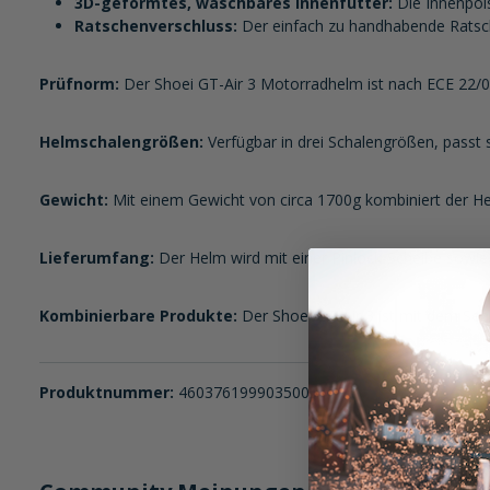
3D-geformtes, waschbares Innenfutter:
Die Innenpol
Ratschenverschluss:
Der einfach zu handhabende Ratsch
Prüfnorm:
Der Shoei GT-Air 3 Motorradhelm ist nach ECE 22/06 
Helmschalengrößen:
Verfügbar in drei Schalengrößen, passt 
Gewicht:
Mit einem Gewicht von circa 1700g kombiniert der H
Lieferumfang:
Der Helm wird mit einer Pinlock-Scheibe sowie
Kombinierbare Produkte:
Der Shoei GT-Air 3 ist mit dem Se
Produktnummer:
4603761999035009