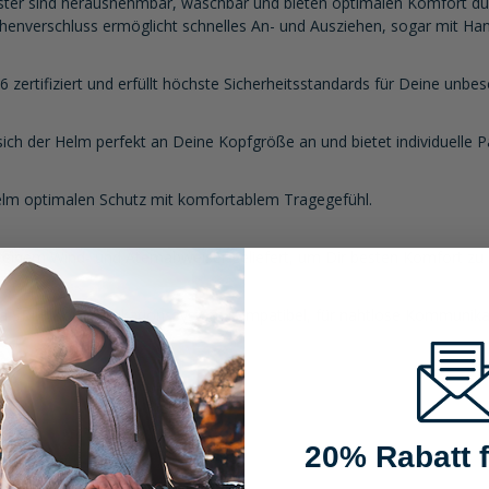
ster sind herausnehmbar, waschbar und bieten optimalen Komfort d
enverschluss ermöglicht schnelles An- und Ausziehen, sogar mit Ha
zertifiziert und erfüllt höchste Sicherheitsstandards für Deine unbes
sich der Helm perfekt an Deine Kopfgröße an und bietet individuelle 
elm optimalen Schutz mit komfortablem Tragegefühl.
 einem Wind- und Atemabweiser geliefert, um Dir besten Komfort zu 
na SRL3 Kommunikationssystem kompatibel, für nahtlose Kommunikat
20% Rabatt f