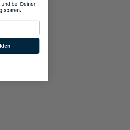
 und bei Deiner
g sparen.
lden