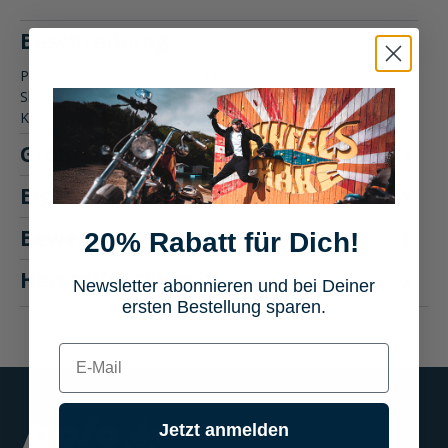
Beschreibung
Produktbeschreibung: Shoei Glamster 06 Motorradhelm Der
Shoei Glamster 06 kombiniert Vintage-Feeling mit modernem
Komfort u…
Mehr
Größentabelle
Eigenschaften
Bewertungen
20% Rabatt für Dich!
3
Hersteller "Shoei"
Newsletter abonnieren und bei Deiner
ersten Bestellung sparen.
E-mail
Jetzt anmelden