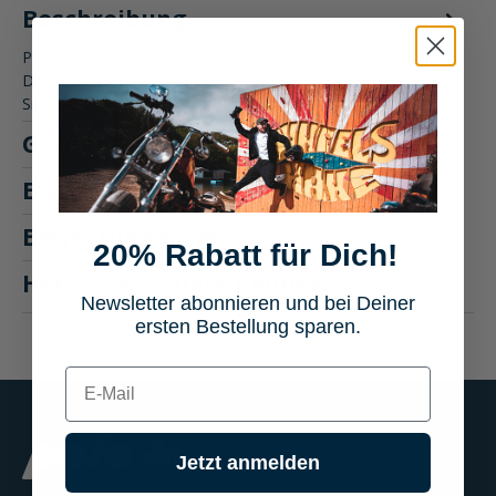
Beschreibung
Produktbeschreibung: Shark helmets Skwal I3 Motorradhelm
Der Shark helmets Skwal I3 setzt neue Maßstäbe für
Sichtbarkeit un…
Mehr
Größentabelle
Eigenschaften
Bewertungen
1
20% Rabatt für Dich!
Hersteller "Shark helmets"
Newsletter abonnieren und bei Deiner
ersten Bestellung sparen.
E-mail
Jetzt anmelden