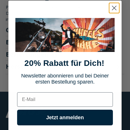
Produktbeschreibung: Shark helmets Evojet Motorradhelm
Der Shark helmets Evojet bietet ultimative Sicherheit und Stil
in ei…
Mehr
Größentabelle
Eigenschaften
Bewertungen
1
20% Rabatt für Dich!
Hersteller "Shark helmets"
Newsletter abonnieren und bei Deiner
ersten Bestellung sparen.
E-mail
Jetzt anmelden
Jetzt zum Newsletter anmelden & 20% Gutschein sichern!