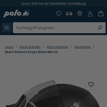
Spare 20% bei der Newsletter-Anmeldung
alt springen
Home
Helme & Brillen
Motorradhelme
Klapphelme
Shark helmets Evojet Blank Mat XS
Bildergalerie überspringen