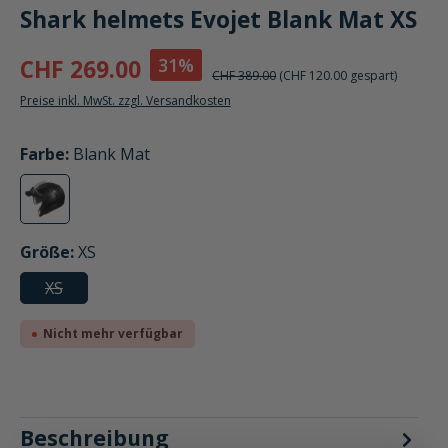
Shark helmets Evojet Blank Mat XS
31%
CHF 269.00
CHF 389.00
(CHF 120.00 gespart)
Preise inkl. MwSt. zzgl. Versandkosten
auswählen
Farbe
:
Blank Mat
Blank Mat
(Diese Option ist zurzeit nicht verfügbar.)
auswählen
Größe
:
XS
XS
(Diese Option ist zurzeit nicht verfügbar.)
Nicht mehr verfügbar
Beschreibung